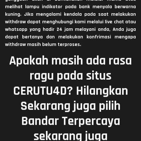
melihat lampu indikator pada bank menyala berwarna
kuning. Jika mengalami kendala pada saat melakukan
withdraw dapat menghubungi kami melalui live chat atau
whatsapp yang hadir 24 jam melayani anda, Anda juga
dapat bertanya dan melakukan konfrimasi mengapa
withdraw masih belum terproses.
Apakah masih ada rasa
ragu pada situs
CERUTU4D? Hilangkan
Sekarang juga pilih
Bandar Terpercaya
sekarang juga