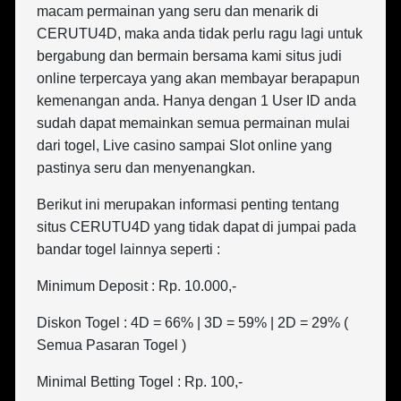
macam permainan yang seru dan menarik di
CERUTU4D, maka anda tidak perlu ragu lagi untuk
bergabung dan bermain bersama kami situs judi
online terpercaya yang akan membayar berapapun
kemenangan anda. Hanya dengan 1 User ID anda
sudah dapat memainkan semua permainan mulai
dari togel, Live casino sampai Slot online yang
pastinya seru dan menyenangkan.
Berikut ini merupakan informasi penting tentang
situs CERUTU4D yang tidak dapat di jumpai pada
bandar togel lainnya seperti :
Minimum Deposit : Rp. 10.000,-
Diskon Togel : 4D = 66% | 3D = 59% | 2D = 29% (
Semua Pasaran Togel )
Minimal Betting Togel : Rp. 100,-