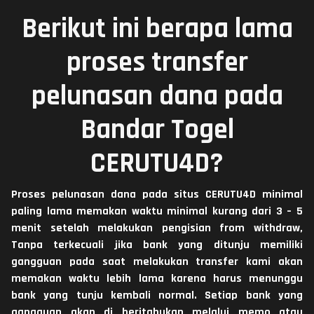
Berikut ini berapa lama
proses transfer
pelunasan dana pada
Bandar Togel
CERUTU4D?
Proses pelunasan dana pada situs CERUTU4D minimal
paling lama memakan waktu minimal kurang dari 3 – 5
menit setelah melakukan pengisian from withdraw,
Tanpa terkecuali jika bank yang ditunju memiliki
gangguan pada saat melakukan transfer kami akan
memakan waktu lebih lama karena harus menunggu
bank yang tunju kembali normal. Setiap bank yang
gangguan akan di beritahukan melalui memo atau