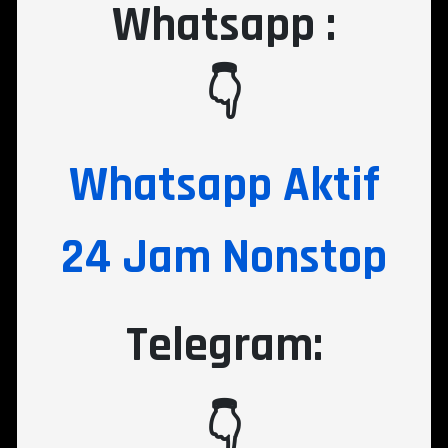
Whatsapp :
👇
Whatsapp Aktif
24 Jam Nonstop
Telegram:
👇