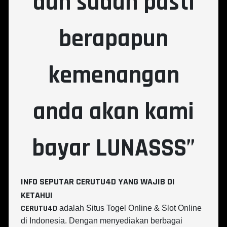
dan sudah pasti
berapapun
kemenangan
anda akan kami
bayar LUNASSS”
INFO SEPUTAR CERUTU4D YANG WAJIB DI
KETAHUI
CERUTU4D
adalah Situs Togel Online & Slot Online
di Indonesia. Dengan menyediakan berbagai