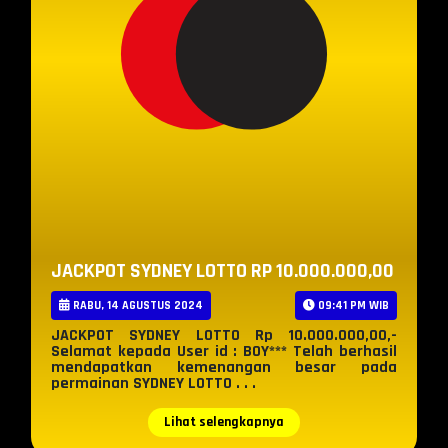
JACKPOT SYDNEY LOTTO RP 10.000.000,00
RABU, 14 AGUSTUS 2024
09:41 PM WIB
JACKPOT SYDNEY LOTTO Rp 10.000.000,00,-
Selamat kepada User id : BOY*** Telah berhasil
mendapatkan kemenangan besar pada
permainan SYDNEY LOTTO . . .
Lihat selengkapnya