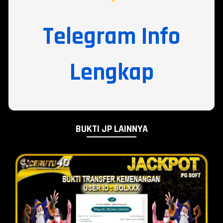
Telegram Info
Lengkap
BUKTI JP LAINNYA