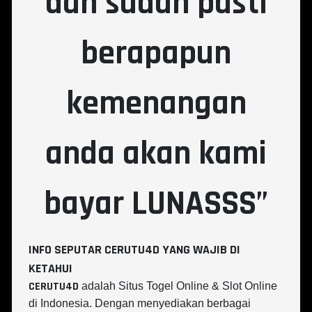
dan sudah pasti
berapapun
kemenangan
anda akan kami
bayar LUNASSS”
INFO SEPUTAR CERUTU4D YANG WAJIB DI
KETAHUI
CERUTU4D
adalah Situs Togel Online & Slot Online
di Indonesia. Dengan menyediakan berbagai