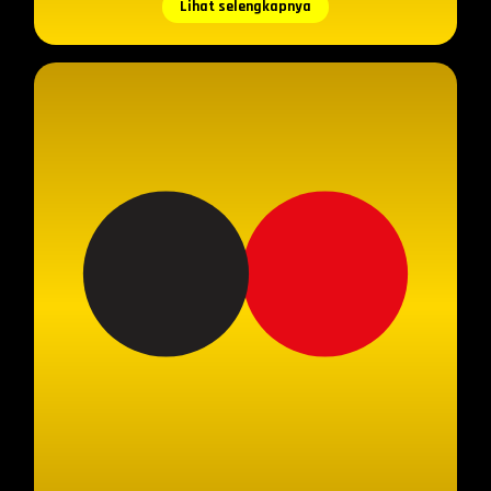
Lihat selengkapnya