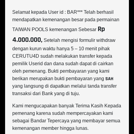
Selamat kepada User id : BAR*** Telah berhasil
mendapatkan kemenangan besar pada permainan
Rp
TAIWAN POOLS kemenangan Sebesar
4.000.000,
Setelah mengisi formulir withdraw
dengan kurun waktu hanya 5 – 10 menit pihak
CERUTU4D sudah melakukan transfer kepada
pemilik Userid dan dana sudah dapat di cairkan
oleh pemenang. Bukti pembayaran yang kami
SAH
berikan merupakan bukti pembayaran yang
yang langsung di dapatkan melalui tanda transfer
transaksi dari Bank yang di tuju.
Kami mengucapakan banyak Terima Kasih Kepada
pemenang karena sudah mempercayakan kami
sebagai Bandar Tepercaya yang membayar semua
kemenangan member hingga lunas.