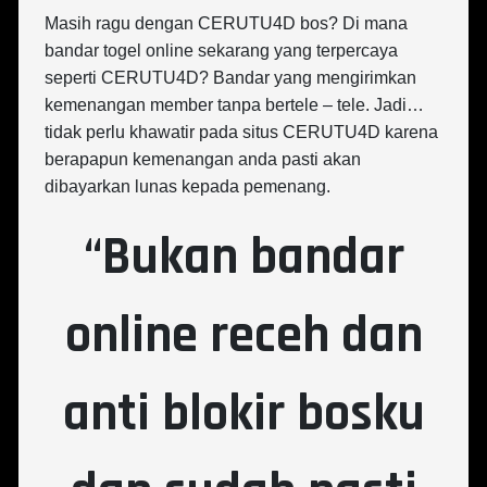
Masih ragu dengan CERUTU4D bos? Di mana
bandar togel online sekarang yang terpercaya
seperti CERUTU4D? Bandar yang mengirimkan
kemenangan member tanpa bertele – tele. Jadi…
tidak perlu khawatir pada situs CERUTU4D karena
berapapun kemenangan anda pasti akan
dibayarkan lunas kepada pemenang.
“Bukan bandar
online receh dan
anti blokir bosku