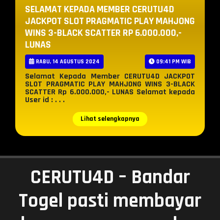
SELAMAT KEPADA MEMBER CERUTU4D
JACKPOT SLOT PRAGMATIC PLAY MAHJONG
WINS 3-BLACK SCATTER RP 6.000.000,-
LUNAS
RABU, 14 AGUSTUS 2024
09:41 PM WIB
Selamat Kepada Member CERUTU4D JACKPOT
SLOT PRAGMATIC PLAY MAHJONG WINS 3-BLACK
SCATTER Rp 6.000.000,- LUNAS Selamat kepada
User id : . . .
Lihat selengkapnya
CERUTU4D – Bandar
Togel pasti membayar