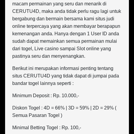
macam permainan yang seru dan menarik di
CERUTU4D, maka anda tidak perlu ragu lagi untuk
bergabung dan bermain bersama kami situs judi
online terpercaya yang akan membayar berapapun
kemenangan anda. Hanya dengan 1 User ID anda
sudah dapat memainkan semua permainan mulai
dari togel, Live casino sampai Slot online yang
pastinya seru dan menyenangkan.
Berikut ini merupakan informasi penting tentang
situs CERUTU4D yang tidak dapat di jumpai pada
bandar togel lainnya seperti :
Minimum Deposit : Rp. 10.000,-
Diskon Togel : 4D = 66% | 3D = 59% | 2D = 29% (
Semua Pasaran Togel )
Minimal Betting Togel : Rp. 100,-