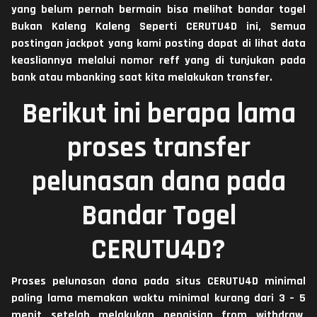
yang belum pernah bermain bisa melihat bandar togel
Bukan Kaleng Kaleng
Seperti CERUTU4D ini, Semua
postingan jackpot yang kami posting dapat di lihat data
keasliannya melalui nomor reff yang di tunjukan pada
bank atau mbanking saat kita melakukan transfer.
Berikut ini berapa lama
proses transfer
pelunasan dana pada
Bandar Togel
CERUTU4D?
Proses pelunasan dana pada situs CERUTU4D minimal
paling lama memakan waktu minimal kurang dari 3 – 5
menit setelah melakukan pengisian from withdraw,