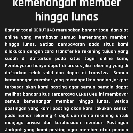
kemenangan member
hingga lunas
Bandar togel CERUTU4D merupakan bandar togel dan slot
online yang membayar semua kemenangan member
hingga lunas. Setiap pembayaran pada situs kami
dilakukan dengan cara transfer ke rekening tujuan yang
sudah di daftarkan pada situs togel online kami,
Pembayaran hanya dapat di proses jika rekening yang di
daftarkan telah valid dan dapat di transfer. Semua
kemenangan member yang mendapatkan hadiah jackpot
terbesar akan kami posting agar semua pemain dapat
melihat bandar situs terpercaya CERUTU4D ini membayar
semua kemenangan member hingga lunas. Setiap
postingan yang kami posting akan kami lakukan sensor
pada nomor rekening 4 digit dan nama rekening untuk
menjaga privasi dan kerahasiaan member. Postingan
Jackpot yang kami posting agar member atau pemain