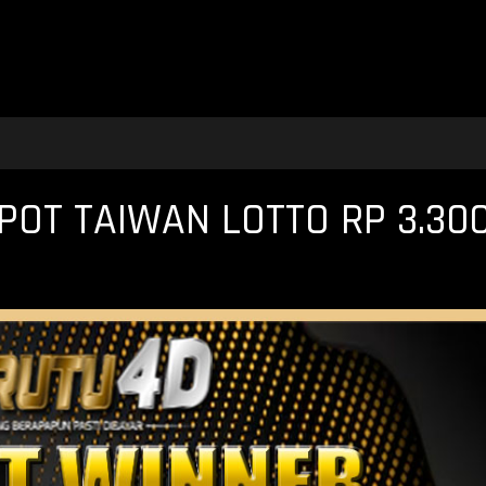
POT TAIWAN LOTTO RP 3.300.