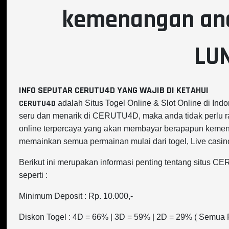
kemenangan and
LU
INFO SEPUTAR CERUTU4D YANG WAJIB DI KETAHUI
CERUTU4D
adalah Situs Togel Online & Slot Online di I
seru dan menarik di CERUTU4D, maka anda tidak perlu ra
online terpercaya yang akan membayar berapapun kemen
memainkan semua permainan mulai dari togel, Live casin
Berikut ini merupakan informasi penting tentang situs C
seperti :
Minimum Deposit : Rp. 10.000,-
Diskon Togel : 4D = 66% | 3D = 59% | 2D = 29% ( Semua 