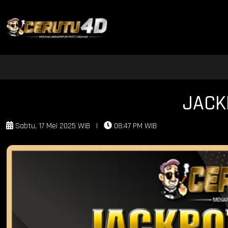
JACK
Sabtu, 17 Mei 2025 WIB
|
08:47 PM WIB