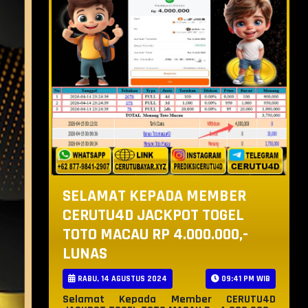
SELAMAT KEPADA MEMBER
CERUTU4D JACKPOT TOGEL
TOTO MACAU RP 4.000.000,-
LUNAS
RABU, 14 AGUSTUS 2024
09:41 PM WIB
Selamat Kepada Member CERUTU4D