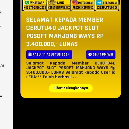
k
SELAMAT KEPADA MEMBER
CERUTU4D JACKPOT SLOT
r
PGSOFT MAHJONG WAYS RP
3.400.000,- LUNAS
RABU, 14 AGUSTUS 2024
09:41 PM WIB
Selamat Kepada Member CERUTU4D
ar
JACKPOT SLOT PGSOFT MAHJONG WAYS Rp
3.400.000,- LUNAS Selamat kepada User id
: EHA*** Telah berhasil . . .
Lihat selengkapnya
r