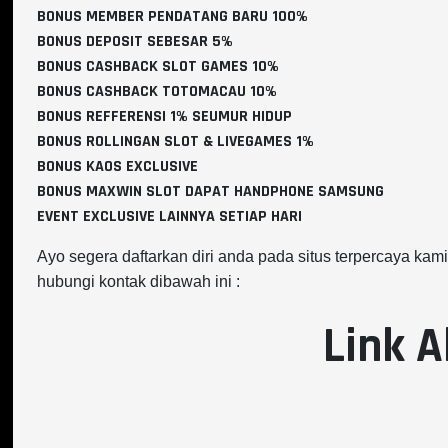
BONUS MEMBER PENDATANG BARU 100%
BONUS DEPOSIT SEBESAR 5%
BONUS CASHBACK SLOT GAMES 10%
BONUS CASHBACK TOTOMACAU 10%
BONUS REFFERENSI 1% SEUMUR HIDUP
BONUS ROLLINGAN SLOT & LIVEGAMES 1%
BONUS KAOS EXCLUSIVE
BONUS MAXWIN SLOT DAPAT HANDPHONE SAMSUNG
EVENT EXCLUSIVE LAINNYA SETIAP HARI
Ayo segera daftarkan diri anda pada situs terpercaya kam
hubungi kontak dibawah ini :
Link A