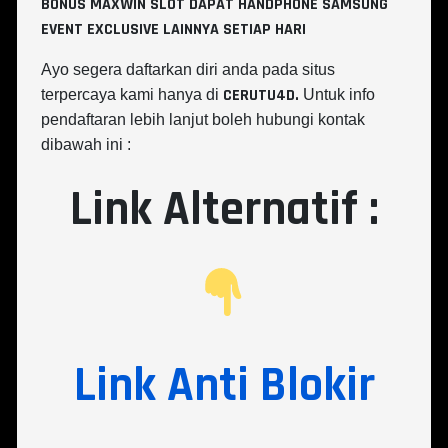
BONUS MAXWIN SLOT DAPAT HANDPHONE SAMSUNG
EVENT EXCLUSIVE LAINNYA SETIAP HARI
Ayo segera daftarkan diri anda pada situs
CERUTU4D.
terpercaya kami hanya di
Untuk info
pendaftaran lebih lanjut boleh hubungi kontak
dibawah ini :
Link Alternatif :
Link Anti Blokir