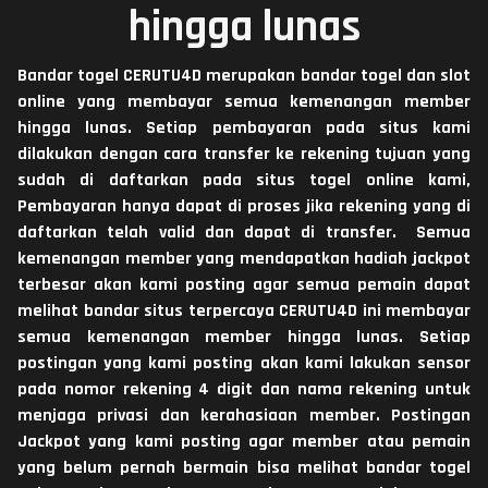
hingga lunas
Bandar togel CERUTU4D merupakan bandar togel dan slot
online yang membayar semua kemenangan member
hingga lunas. Setiap pembayaran pada situs kami
dilakukan dengan cara transfer ke rekening tujuan yang
sudah di daftarkan pada situs togel online kami,
Pembayaran hanya dapat di proses jika rekening yang di
daftarkan telah valid dan dapat di transfer. Semua
kemenangan member yang mendapatkan hadiah jackpot
terbesar akan kami posting agar semua pemain dapat
melihat bandar situs terpercaya CERUTU4D ini membayar
semua kemenangan member hingga lunas. Setiap
postingan yang kami posting akan kami lakukan sensor
pada nomor rekening 4 digit dan nama rekening untuk
menjaga privasi dan kerahasiaan member. Postingan
Jackpot yang kami posting agar member atau pemain
yang belum pernah bermain bisa melihat bandar togel