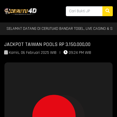
ELAMAT DATANG DI CERUTU4D BANDAR TOGEL, LIVE CASINO & SLOT TERB
JACKPOT TAIWAN POOLS RP 3.150.000,00
Kamis, 06 Februari 2025 WIB
|
09:24 PM WIB