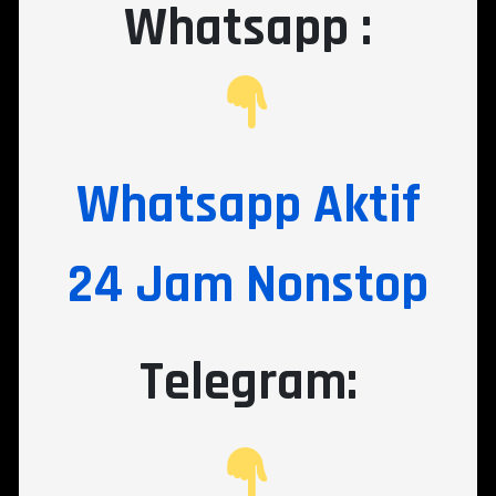
Whatsapp :
Whatsapp Aktif
24 Jam Nonstop
Telegram: