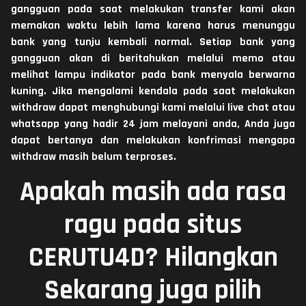
gangguan pada saat melakukan transfer kami akan
memakan waktu lebih lama karena harus menunggu
bank yang tunju kembali normal. Setiap bank yang
gangguan akan di beritahukan melalui memo atau
melihat lampu indikator pada bank menyala berwarna
kuning. Jika mengalami kendala pada saat melakukan
withdraw dapat menghubungi kami melalui live chat atau
whatsapp yang hadir 24 jam melayani anda, Anda juga
dapat bertanya dan melakukan konfrimasi mengapa
withdraw masih belum terproses.
Apakah masih ada rasa
ragu pada situs
CERUTU4D? Hilangkan
Sekarang juga pilih