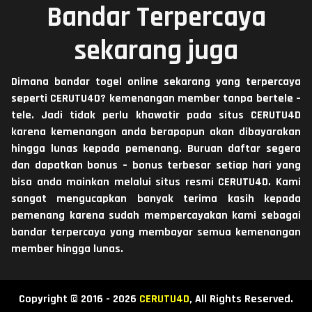
Bandar Terpercaya
sekarang juga
Dimana bandar togel online sekarang yang terpercaya
seperti CERUTU4D? kemenangan member tanpa bertele –
tele. Jadi tidak perlu khawatir pada situs CERUTU4D
karena kemenangan anda berapapun akan dibayarakan
hingga lunas kepada pemenang. Buruan daftar segera
dan dapatkan bonus – bonus terbesar setiap hari yang
bisa anda mainkan melalui situs resmi CERUTU4D. Kami
sangat mengucapkan banyak terima kasih kepada
pemenang karena sudah mempercayakan kami sebagai
bandar terpercaya yang membayar semua kemenangan
member hingga lunas.
Copyright © 2016 - 2026
CERUTU4D
, All Rights Reserved.