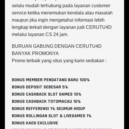
selalu mudah terhubung pada layanan customer
service ketika menemukan kendala atau masalah
maupun jika ingin mengetahui informasi lebih
lengkap terkait dengan layanan judi CERUTU4D
melalui layanan CS 24 jam.
BURUAN GABUNG DENGAN CERUTU4D
BANYAK PROMONYA
Promo terbaik yang situs yang kami sediakan :
BONUS MEMBER PENDATANG BARU 100%
BONUS DEPOSIT SEBESAR 5%
BONUS CASHBACK SLOT GAMES 10%
BONUS CASHBACK TOTOMACAU 10%
BONUS REFFERENSI 1% SEUMUR HIDUP
BONUS ROLLINGAN SLOT & LIVEGAMES 1%
BONUS KAOS EXCLUSIVE