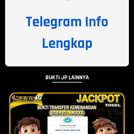
Telegram Info
Lengkap
BUKTI JP LAINNYA