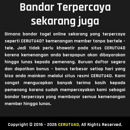
Bandar Terpercaya
sekarang juga
Dimana bandar togel online sekarang yang terpercaya
seperti CERUTU4D? kemenangan member tanpa bertele –
tele. Jadi tidak perlu khawatir pada situs CERUTU4D
karena kemenangan anda berapapun akan dibayarakan
hingga lunas kepada pemenang. Buruan daftar segera
dan dapatkan bonus – bonus terbesar setiap hari yang
bisa anda mainkan melalui situs resmi CERUTU4D. Kami
sangat mengucapkan banyak terima kasih kepada
pemenang karena sudah mempercayakan kami sebagai
bandar terpercaya yang membayar semua kemenangan
member hingga lunas.
Copyright © 2016 - 2026
CERUTU4D
, All Rights Reserved.