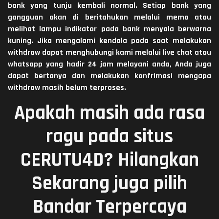
bank yang tunju kembali normal. Setiap bank yang
gangguan akan di beritahukan melalui memo atau
melihat lampu indikator pada bank menyala berwarna
kuning. Jika mengalami kendala pada saat melakukan
withdraw dapat menghubungi kami melalui live chat atau
whatsapp yang hadir 24 jam melayani anda, Anda juga
dapat bertanya dan melakukan konfrimasi mengapa
withdraw masih belum terproses.
Apakah masih ada rasa
ragu pada situs
CERUTU4D? Hilangkan
Sekarang juga pilih
Bandar Terpercaya