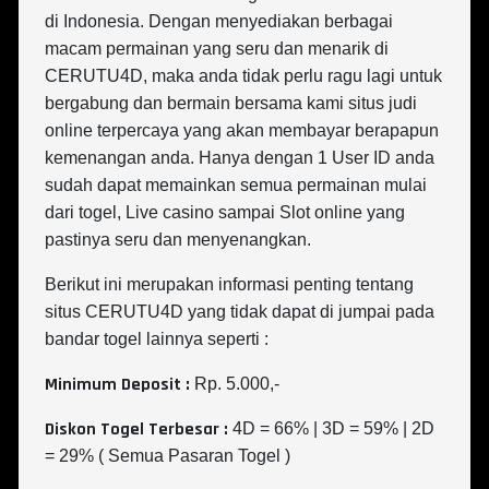
di Indonesia. Dengan menyediakan berbagai
macam permainan yang seru dan menarik di
CERUTU4D, maka anda tidak perlu ragu lagi untuk
bergabung dan bermain bersama kami situs judi
online terpercaya yang akan membayar berapapun
kemenangan anda. Hanya dengan 1 User ID anda
sudah dapat memainkan semua permainan mulai
dari togel, Live casino sampai Slot online yang
pastinya seru dan menyenangkan.
Berikut ini merupakan informasi penting tentang
situs CERUTU4D yang tidak dapat di jumpai pada
bandar togel lainnya seperti :
Minimum Deposit :
Rp. 5.000,-
Diskon Togel Terbesar :
4D = 66% | 3D = 59% | 2D
= 29% ( Semua Pasaran Togel )