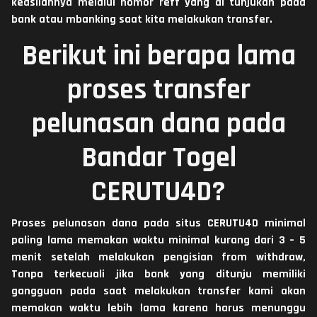
keasliannya melalui nomor reff yang di tunjukan pada
bank atau mbanking saat kita melakukan transfer.
Berikut ini berapa lama
proses transfer
pelunasan dana pada
Bandar Togel
CERUTU4D?
Proses pelunasan dana pada situs CERUTU4D minimal
paling lama memakan waktu minimal kurang dari 3 – 5
menit setelah melakukan pengisian from withdraw,
Tanpa terkecuali jika bank yang ditunju memiliki
gangguan pada saat melakukan transfer kami akan
memakan waktu lebih lama karena harus menunggu