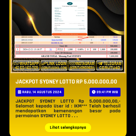
JACKPOT SYDNEY LOTTO RP 5.000.000,00
RABU, 14 AGUSTUS 2024
09:41 PM WIB
JACKPOT SYDNEY LOTTO Rp 5.000.000,00,-
Selamat kepada User id : IKM*** Telah berhasil
mendapatkan kemenangan besar pada
permainan SYDNEY LOTTO . . .
Lihat selengkapnya