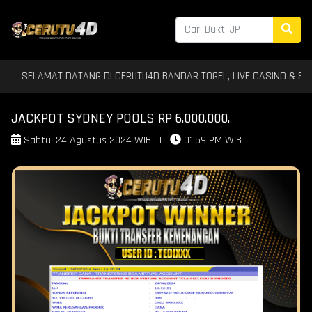
LAMAT DATANG DI CERUTU4D BANDAR TOGEL, LIVE CASINO & SLOT TERB
JACKPOT SYDNEY POOLS RP 6.000.000.
Sabtu, 24 Agustus 2024 WIB
|
01:59 PM WIB