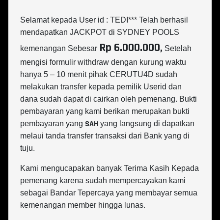
Selamat kepada User id : TEDI*** Telah berhasil
mendapatkan JACKPOT di SYDNEY POOLS
Rp 6.000.000,
kemenangan Sebesar
Setelah
mengisi formulir withdraw dengan kurung waktu
hanya 5 – 10 menit pihak CERUTU4D sudah
melakukan transfer kepada pemilik Userid dan
dana sudah dapat di cairkan oleh pemenang. Bukti
pembayaran yang kami berikan merupakan bukti
SAH
pembayaran yang
yang langsung di dapatkan
melaui tanda transfer transaksi dari Bank yang di
tuju.
Kami mengucapakan banyak Terima Kasih Kepada
pemenang karena sudah mempercayakan kami
sebagai Bandar Tepercaya yang membayar semua
kemenangan member hingga lunas.