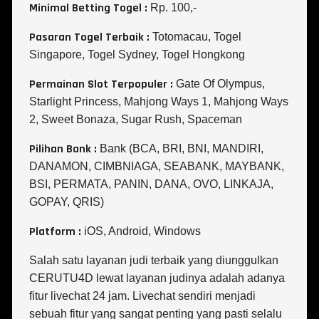
Minimal Betting Togel :
Rp. 100,-
Pasaran Togel Terbaik :
Totomacau, Togel
Singapore, Togel Sydney, Togel Hongkong
Permainan Slot Terpopuler :
Gate Of Olympus,
Starlight Princess, Mahjong Ways 1, Mahjong Ways
2, Sweet Bonaza, Sugar Rush, Spaceman
Pilihan Bank :
Bank (BCA, BRI, BNI, MANDIRI,
DANAMON, CIMBNIAGA, SEABANK, MAYBANK,
BSI, PERMATA, PANIN, DANA, OVO, LINKAJA,
GOPAY, QRIS)
Platform :
iOS, Android, Windows
Salah satu layanan judi terbaik yang diunggulkan
CERUTU4D lewat layanan judinya adalah adanya
fitur livechat 24 jam. Livechat sendiri menjadi
sebuah fitur yang sangat penting yang pasti selalu