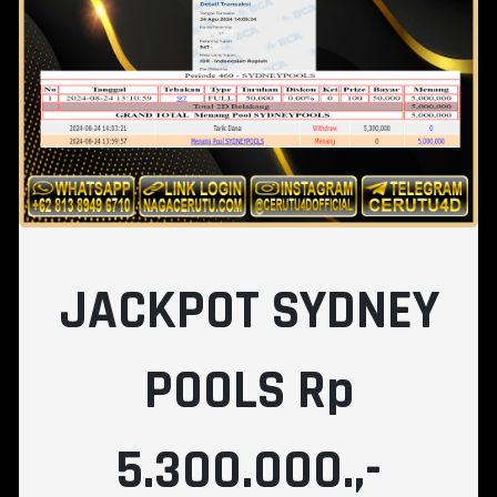
JACKPOT SYDNEY
POOLS Rp
5.300.000.,-