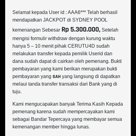
Selamat kepada User id : AAA6*** Telah berhasil
mendapatkan JACKPOT di SYDNEY POOL
Rp 5.300.000,
kemenangan Sebesar
Setelah
mengisi formulir withdraw dengan kurung waktu
hanya 5 – 10 menit pihak CERUTU4D sudah
melakukan transfer kepada pemilik Userid dan
dana sudah dapat di cairkan oleh pemenang. Bukti
pembayaran yang kami berikan merupakan bukti
SAH
pembayaran yang
yang langsung di dapatkan
melaui tanda transfer transaksi dari Bank yang di
tuju.
Kami mengucapakan banyak Terima Kasih Kepada
pemenang karena sudah mempercayakan kami
sebagai Bandar Tepercaya yang membayar semua
kemenangan member hingga lunas.