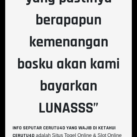
berapapun
kemenangan
bosku akan kami
bayarkan
LUNASSS”
INFO SEPUTAR CERUTU4D YANG WAJIB DI KETAHUI
CERUTU4D
adalah Situs Togel Online & Slot Online