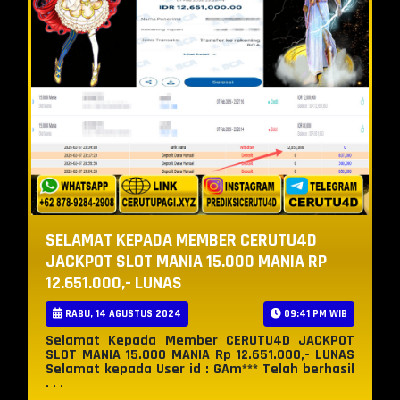
SELAMAT KEPADA MEMBER CERUTU4D
JACKPOT SLOT MANIA 15.000 MANIA RP
12.651.000,- LUNAS
RABU, 14 AGUSTUS 2024
09:41 PM WIB
Selamat Kepada Member CERUTU4D JACKPOT
SLOT MANIA 15.000 MANIA Rp 12.651.000,- LUNAS
Selamat kepada User id : GAm*** Telah berhasil
. . .