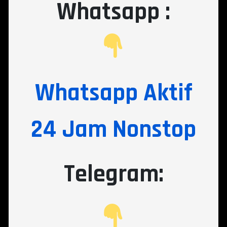
Whatsapp :
Whatsapp Aktif
24 Jam Nonstop
Telegram: