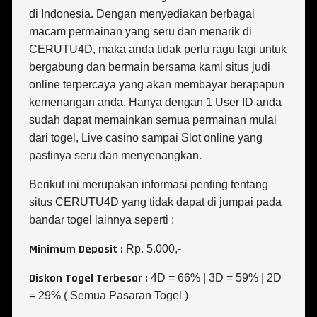
di Indonesia. Dengan menyediakan berbagai
macam permainan yang seru dan menarik di
CERUTU4D, maka anda tidak perlu ragu lagi untuk
bergabung dan bermain bersama kami situs judi
online terpercaya yang akan membayar berapapun
kemenangan anda. Hanya dengan 1 User ID anda
sudah dapat memainkan semua permainan mulai
dari togel, Live casino sampai Slot online yang
pastinya seru dan menyenangkan.
Berikut ini merupakan informasi penting tentang
situs CERUTU4D yang tidak dapat di jumpai pada
bandar togel lainnya seperti :
Minimum Deposit :
Rp. 5.000,-
Diskon Togel Terbesar :
4D = 66% | 3D = 59% | 2D
= 29% ( Semua Pasaran Togel )