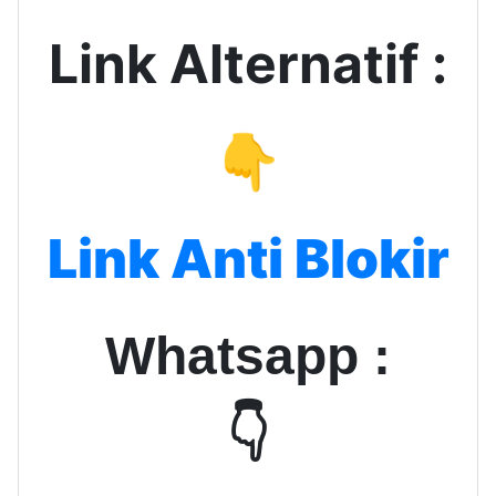
Link Alternatif :
👇
Link Anti Blokir
Whatsapp :
👇