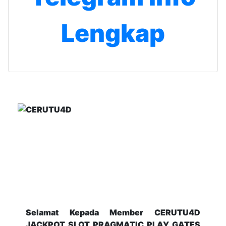
Lengkap
BUKTI JP LAINNYA
SELAMAT KEPADA MEMBER
CERUTU4D JACKPOT SLOT
PRAGMATIC PLAY GATES OF
OLYMPUS 1000 RP 6.000.000,-
LUNAS
RABU, 14 AGUSTUS 2024
09:41 PM WIB
Selamat Kepada Member CERUTU4D
JACKPOT SLOT PRAGMATIC PLAY GATES