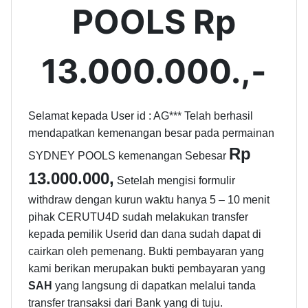
POOLS Rp
13.000.000.,-
Selamat kepada User id : AG*** Telah berhasil
mendapatkan kemenangan besar pada permainan
Rp
SYDNEY POOLS kemenangan Sebesar
13.000.000,
Setelah mengisi formulir
withdraw dengan kurun waktu hanya 5 – 10 menit
pihak CERUTU4D sudah melakukan transfer
kepada pemilik Userid dan dana sudah dapat di
cairkan oleh pemenang. Bukti pembayaran yang
kami berikan merupakan bukti pembayaran yang
SAH
yang langsung di dapatkan melalui tanda
transfer transaksi dari Bank yang di tuju.