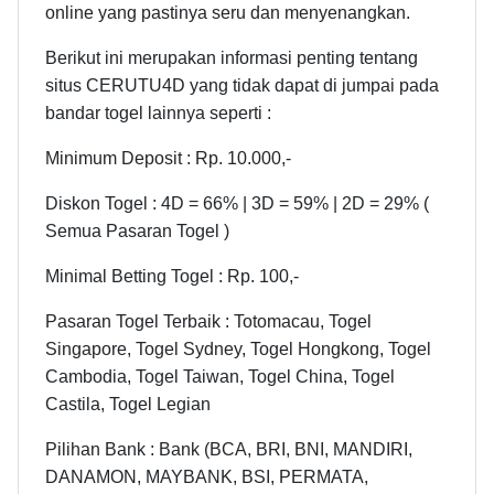
online yang pastinya seru dan menyenangkan.
Berikut ini merupakan informasi penting tentang
situs CERUTU4D yang tidak dapat di jumpai pada
bandar togel lainnya seperti :
Minimum Deposit : Rp. 10.000,-
Diskon Togel : 4D = 66% | 3D = 59% | 2D = 29% (
Semua Pasaran Togel )
Minimal Betting Togel : Rp. 100,-
Pasaran Togel Terbaik : Totomacau, Togel
Singapore, Togel Sydney, Togel Hongkong, Togel
Cambodia, Togel Taiwan, Togel China, Togel
Castila, Togel Legian
Pilihan Bank : Bank (BCA, BRI, BNI, MANDIRI,
DANAMON, MAYBANK, BSI, PERMATA,