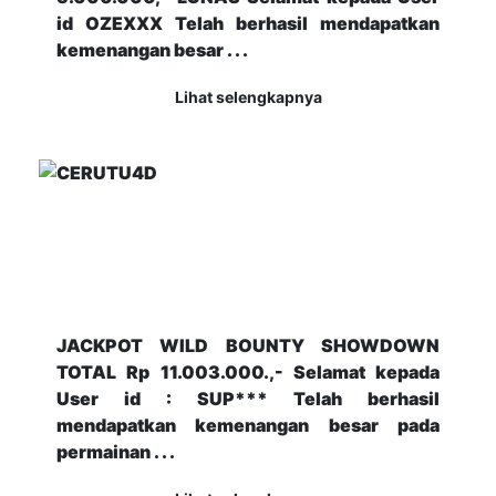
id OZEXXX Telah berhasil mendapatkan
kemenangan besar . . .
Lihat selengkapnya
JACKPOT WILD BOUNTY
SHOWDOWN TOTAL RP
11.003.000
RABU, 14 AGUSTUS 2024
09:41 PM WIB
JACKPOT WILD BOUNTY SHOWDOWN
TOTAL Rp 11.003.000.,- Selamat kepada
User id : SUP*** Telah berhasil
mendapatkan kemenangan besar pada
permainan . . .