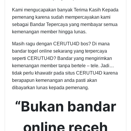
Kami mengucapakan banyak Terima Kasih Kepada
pemenang karena sudah mempercayakan kami
sebagai Bandar Tepercaya yang membayar semua
kemenangan member hingga lunas.
Masih ragu dengan CERUTU4D bos? Di mana
bandar togel online sekarang yang terpercaya
seperti CERUTU4D? Bandar yang mengirimkan
kemenangan member tanpa bertele – tele. Jadi…
tidak perlu khawatir pada situs CERUTU4D karena
berapapun kemenangan anda pasti akan
dibayarkan lunas kepada pemenang.
“Bukan bandar
online receh