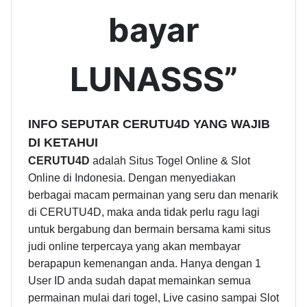
bayar
LUNASSS”
INFO SEPUTAR CERUTU4D YANG WAJIB
DI KETAHUI
CERUTU4D
adalah Situs Togel Online & Slot
Online di Indonesia. Dengan menyediakan
berbagai macam permainan yang seru dan menarik
di CERUTU4D, maka anda tidak perlu ragu lagi
untuk bergabung dan bermain bersama kami situs
judi online terpercaya yang akan membayar
berapapun kemenangan anda. Hanya dengan 1
User ID anda sudah dapat memainkan semua
permainan mulai dari togel, Live casino sampai Slot