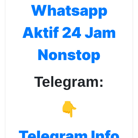
Whatsapp
Aktif 24 Jam
Nonstop
Telegram:
👇
Telegram Info