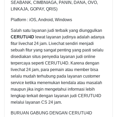
SEABANK, CIMBNIAGA, PANIN, DANA, OVO,
LINKAJA, GOPAY, QRIS)
Platform : iOS, Android, Windows
Salah satu layanan judi terbaik yang diunggulkan
CERUTU4D
lewat layanan judinya adalah adanya
fitur livechat 24 jam. Livechat sendiri menjadi
sebuah fitur yang sangat penting yang pasti selalu
disediakan situs penyedia layanan judi online
terpercaya seperti CERUTU4D. Karena dengan
livechat 24 jam, para pemain atau member bisa
selalu mudah terhubung pada layanan customer
service ketika menemukan kendala atau masalah
maupun jika ingin mengetahui informasi lebih
lengkap terkait dengan layanan judi CERUTU4D
melalui layanan CS 24 jam.
BURUAN GABUNG DENGAN CERUTU4D