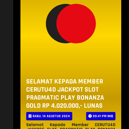
SELAMAT KEPADA MEMBER
CERUTU4D JACKPOT SLOT
PRAGMATIC PLAY BONANZA
GOLD RP 4.020.000,- LUNAS
RABU, 14 AGUSTUS 2024
09:41 PM WIB
Selamat Kepada Member CERUTU4D