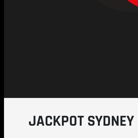
JACKPOT SYDNEY L