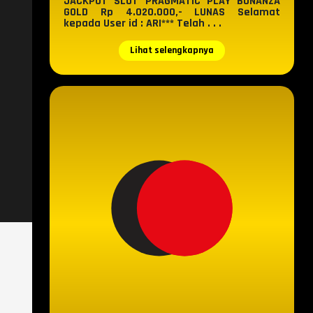
JACKPOT SLOT PRAGMATIC PLAY BONANZA
GOLD Rp 4.020.000,- LUNAS Selamat
kepada User id : ARI*** Telah . . .
Lihat selengkapnya