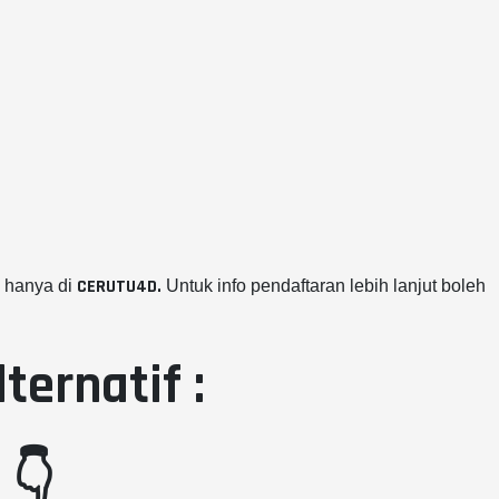
CERUTU4D.
i hanya di
Untuk info pendaftaran lebih lanjut boleh
lternatif :
👇