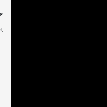
gel
N,
e