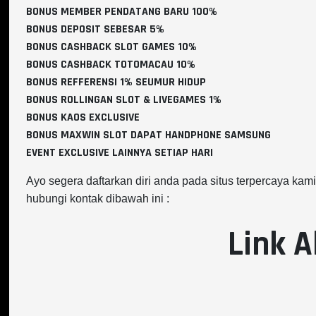
BONUS MEMBER PENDATANG BARU 100%
BONUS DEPOSIT SEBESAR 5%
BONUS CASHBACK SLOT GAMES 10%
BONUS CASHBACK TOTOMACAU 10%
BONUS REFFERENSI 1% SEUMUR HIDUP
BONUS ROLLINGAN SLOT & LIVEGAMES 1%
BONUS KAOS EXCLUSIVE
BONUS MAXWIN SLOT DAPAT HANDPHONE SAMSUNG
EVENT EXCLUSIVE LAINNYA SETIAP HARI
Ayo segera daftarkan diri anda pada situs terpercaya kam
hubungi kontak dibawah ini :
Link A