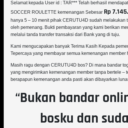
Selamat kepada User id : TAR*** Telah berhasil mend
Rp 7.145
SOCCER ROULETTE kemenangan Sebesar
hanya 5 – 10 menit pihak CERUTU4D sudah melakukan tra
oleh pemenang. Bukti pembayaran yang kami berikan me
melalui tanda transfer transaksi dari Bank yang di tuju.
Kami mengucapakan banyak Terima Kasih Kepada pemen
Tepercaya yang membayar semua kemenangan member h
Masih ragu dengan CERUTU4D bos? Di mana bandar toge
yang mengirimkan kemenangan member tanpa bertele – te
berapapun kemenangan anda pasti akan dibayarkan lun
“Bukan bandar onlin
bosku dan suda