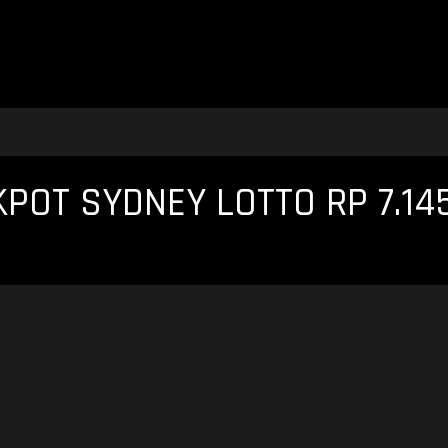
POT SYDNEY LOTTO RP 7.14