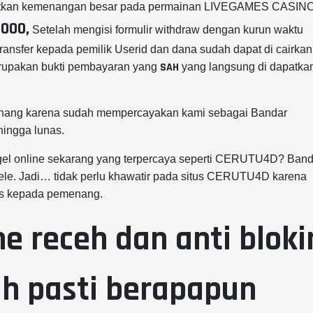
apatkan kemenangan besar pada permainan LIVEGAMES CASIN
.000,
Setelah mengisi formulir withdraw dengan kurun waktu
nsfer kepada pemilik Userid dan dana sudah dapat di cairkan
SAH
rupakan bukti pembayaran yang
yang langsung di dapatka
ang karena sudah mempercayakan kami sebagai Bandar
ingga lunas.
l online sekarang yang terpercaya seperti CERUTU4D? Band
le. Jadi… tidak perlu khawatir pada situs CERUTU4D karena
as kepada pemenang.
e receh dan anti bloki
h pasti berapapun