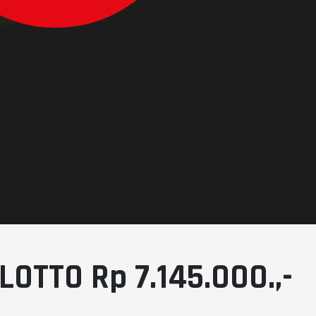
OTTO Rp 7.145.000.,-