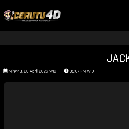
JACK
Minggu, 20 April 2025 WIB
|
02:07 PM WIB