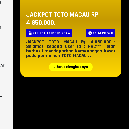
O
JACKPOT TOTO MACAU RP
4.850.000.,
n
RABU, 14 AGUSTUS 2024
09:41 PM WIB
JACKPOT TOTO MACAU Rp 4.850.000.,-
Selamat kepada User id : RAC*** Telah
berhasil mendapatkan kemenangan besar
pada permainan TOTO MACAU . . .
ar
Lihat selengkapnya
r