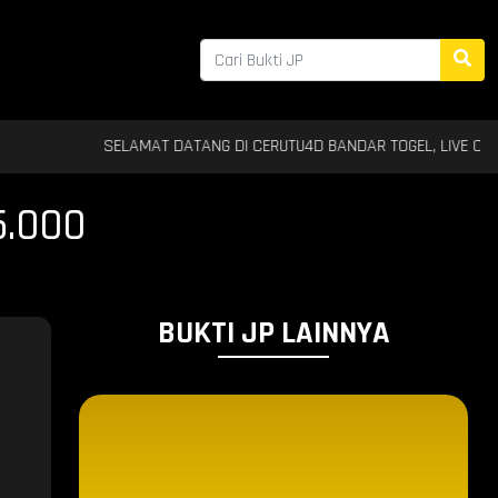
SELAMAT DATANG DI CERUTU4D BANDAR TOGEL, LIVE CASINO & SL
5.000
BUKTI JP LAINNYA