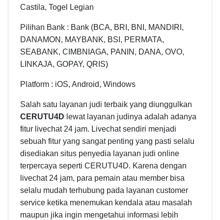
Castila, Togel Legian
Pilihan Bank : Bank (BCA, BRI, BNI, MANDIRI,
DANAMON, MAYBANK, BSI, PERMATA,
SEABANK, CIMBNIAGA, PANIN, DANA, OVO,
LINKAJA, GOPAY, QRIS)
Platform : iOS, Android, Windows
Salah satu layanan judi terbaik yang diunggulkan
CERUTU4D
lewat layanan judinya adalah adanya
fitur livechat 24 jam. Livechat sendiri menjadi
sebuah fitur yang sangat penting yang pasti selalu
disediakan situs penyedia layanan judi online
terpercaya seperti CERUTU4D. Karena dengan
livechat 24 jam, para pemain atau member bisa
selalu mudah terhubung pada layanan customer
service ketika menemukan kendala atau masalah
maupun jika ingin mengetahui informasi lebih