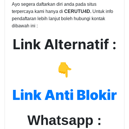
Ayo segera daftarkan diri anda pada situs
terpercaya kami hanya di
CERUTU4D.
Untuk info
pendaftaran lebih lanjut boleh hubungi kontak
dibawah ini :
Link Alternatif :
👇
Link Anti Blokir
Whatsapp :