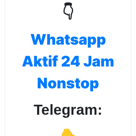
👇
Whatsapp
Aktif 24 Jam
Nonstop
Telegram: