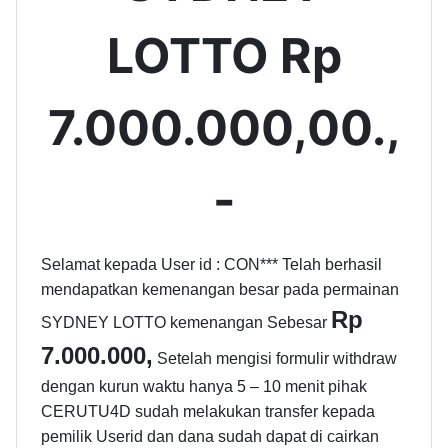
LOTTO Rp
7.000.000,00.,
-
Selamat kepada User id : CON*** Telah berhasil
mendapatkan kemenangan besar pada permainan
Rp
SYDNEY LOTTO kemenangan Sebesar
7.000.000,
Setelah mengisi formulir withdraw
dengan kurun waktu hanya 5 – 10 menit pihak
CERUTU4D sudah melakukan transfer kepada
pemilik Userid dan dana sudah dapat di cairkan