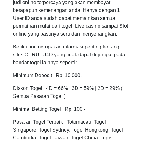
judi online terpercaya yang akan membayar
berapapun kemenangan anda. Hanya dengan 1
User ID anda sudah dapat memainkan semua
permainan mulai dari togel, Live casino sampai Slot
online yang pastinya seru dan menyenangkan.
Berikut ini merupakan informasi penting tentang
situs CERUTU4D yang tidak dapat di jumpai pada
bandar togel lainnya seperti :
Minimum Deposit : Rp. 10.000,-
Diskon Togel : 4D = 66% | 3D = 59% | 2D = 29% (
Semua Pasaran Togel )
Minimal Betting Togel : Rp. 100,-
Pasaran Togel Terbaik : Totomacau, Togel
Singapore, Togel Sydney, Togel Hongkong, Togel
Cambodia, Togel Taiwan, Togel China, Togel