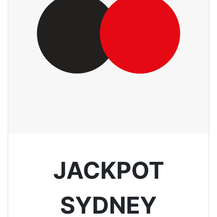
JACKPOT
SYDNEY