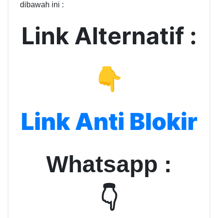
dibawah ini :
Link Alternatif :
👇
Link Anti Blokir
Whatsapp :
👇