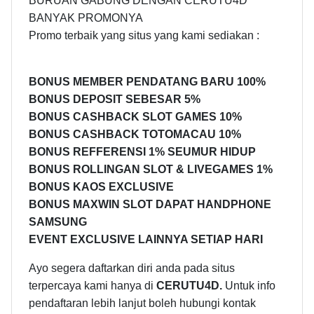
BURUAN GABUNG DENGAN CERUTU4D
BANYAK PROMONYA
Promo terbaik yang situs yang kami sediakan :
BONUS MEMBER PENDATANG BARU 100%
BONUS DEPOSIT SEBESAR 5%
BONUS CASHBACK SLOT GAMES 10%
BONUS CASHBACK TOTOMACAU 10%
BONUS REFFERENSI 1% SEUMUR HIDUP
BONUS ROLLINGAN SLOT & LIVEGAMES 1%
BONUS KAOS EXCLUSIVE
BONUS MAXWIN SLOT DAPAT HANDPHONE
SAMSUNG
EVENT EXCLUSIVE LAINNYA SETIAP HARI
Ayo segera daftarkan diri anda pada situs
terpercaya kami hanya di
CERUTU4D.
Untuk info
pendaftaran lebih lanjut boleh hubungi kontak