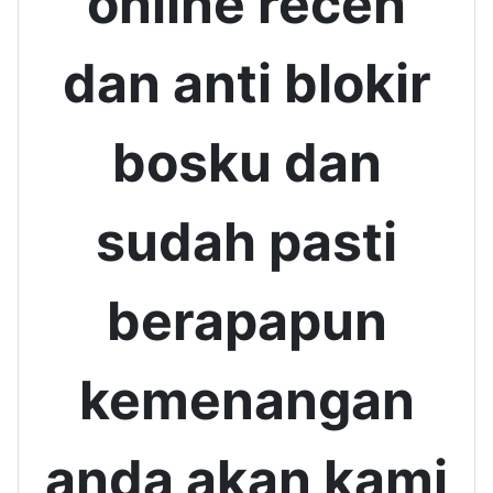
online receh
dan anti blokir
bosku dan
sudah pasti
berapapun
kemenangan
anda akan kami