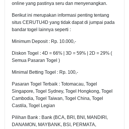
online yang pastinya seru dan menyenangkan.
Berikut ini merupakan informasi penting tentang
situs CERUTU4D yang tidak dapat di jumpai pada
bandar togel lainnya seperti :
Minimum Deposit : Rp. 10.000,-
Diskon Togel : 4D = 66% | 3D = 59% | 2D = 29% (
Semua Pasaran Togel )
Minimal Betting Togel : Rp. 100,-
Pasaran Togel Terbaik : Totomacau, Togel
Singapore, Togel Sydney, Togel Hongkong, Togel
Cambodia, Togel Taiwan, Togel China, Togel
Castila, Togel Legian
Pilihan Bank : Bank (BCA, BRI, BNI, MANDIRI,
DANAMON, MAYBANK, BSI, PERMATA,