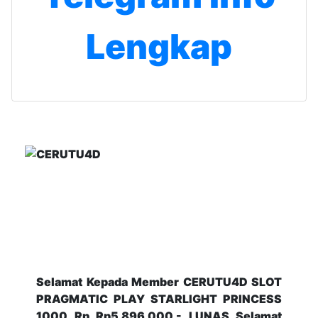
Lengkap
BUKTI JP LAINNYA
SELAMAT KEPADA MEMBER
CERUTU4D SLOT PRAGMATIC
PLAY STARLIGHT PRINCESS 1000
RP RP5.896.000,- LUNAS
RABU, 14 AGUSTUS 2024
09:41 PM WIB
Selamat Kepada Member CERUTU4D SLOT
PRAGMATIC PLAY STARLIGHT PRINCESS
1000 Rp Rp5.896.000,- LUNAS Selamat