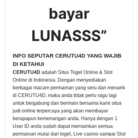
bayar
LUNASSS”
INFO SEPUTAR CERUTU4D YANG WAJIB
DI KETAHUI
CERUTU4D
adalah Situs Togel Online & Slot
Online di Indonesia. Dengan menyediakan
berbagai macam permainan yang seru dan menarik
di CERUTU4D, maka anda tidak perlu ragu lagi
untuk bergabung dan bermain bersama kami situs
judi online terpercaya yang akan membayar
berapapun kemenangan anda. Hanya dengan 1
User ID anda sudah dapat memainkan semua
permainan mulai dari togel, Live casino sampai Slot