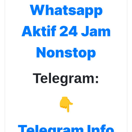
Whatsapp
Aktif 24 Jam
Nonstop
Telegram:
👇
Telegram Info