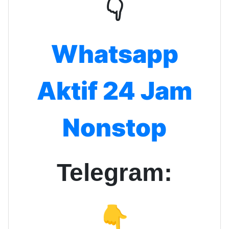
👇
Whatsapp
Aktif 24 Jam
Nonstop
Telegram:
👇