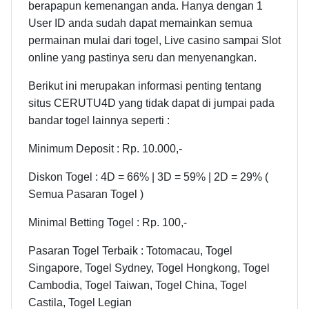
berapapun kemenangan anda. Hanya dengan 1
User ID anda sudah dapat memainkan semua
permainan mulai dari togel, Live casino sampai Slot
online yang pastinya seru dan menyenangkan.
Berikut ini merupakan informasi penting tentang
situs CERUTU4D yang tidak dapat di jumpai pada
bandar togel lainnya seperti :
Minimum Deposit : Rp. 10.000,-
Diskon Togel : 4D = 66% | 3D = 59% | 2D = 29% (
Semua Pasaran Togel )
Minimal Betting Togel : Rp. 100,-
Pasaran Togel Terbaik : Totomacau, Togel
Singapore, Togel Sydney, Togel Hongkong, Togel
Cambodia, Togel Taiwan, Togel China, Togel
Castila, Togel Legian