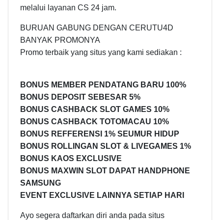
melalui layanan CS 24 jam.
BURUAN GABUNG DENGAN CERUTU4D
BANYAK PROMONYA
Promo terbaik yang situs yang kami sediakan :
BONUS MEMBER PENDATANG BARU 100%
BONUS DEPOSIT SEBESAR 5%
BONUS CASHBACK SLOT GAMES 10%
BONUS CASHBACK TOTOMACAU 10%
BONUS REFFERENSI 1% SEUMUR HIDUP
BONUS ROLLINGAN SLOT & LIVEGAMES 1%
BONUS KAOS EXCLUSIVE
BONUS MAXWIN SLOT DAPAT HANDPHONE
SAMSUNG
EVENT EXCLUSIVE LAINNYA SETIAP HARI
Ayo segera daftarkan diri anda pada situs