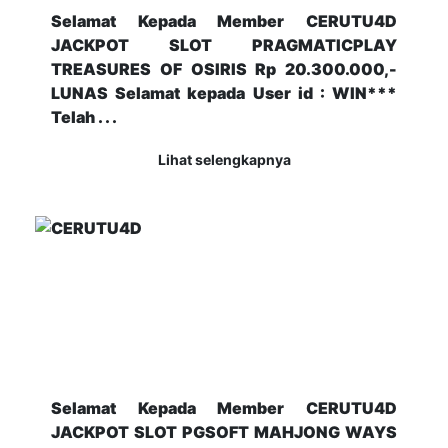
Selamat Kepada Member CERUTU4D
JACKPOT SLOT PRAGMATICPLAY
TREASURES OF OSIRIS Rp 20.300.000,-
LUNAS Selamat kepada User id : WIN***
Telah . . .
Lihat selengkapnya
SELAMAT KEPADA MEMBER
CERUTU4D JACKPOT SLOT
PGSOFT MAHJONG WAYS RP
9.000.000,- LUNAS
RABU, 14 AGUSTUS 2024
09:41 PM WIB
Selamat Kepada Member CERUTU4D
JACKPOT SLOT PGSOFT MAHJONG WAYS