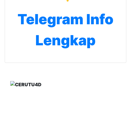
Telegram Info
Lengkap
BUKTI JP LAINNYA
SELAMAT KEPADA MEMBER
CERUTU4D JACKPOT SLOT
PRAGMATICPLAY TREASURES OF
OSIRIS RP 20.300.000,- LUNAS
RABU, 14 AGUSTUS 2024
09:41 PM WIB