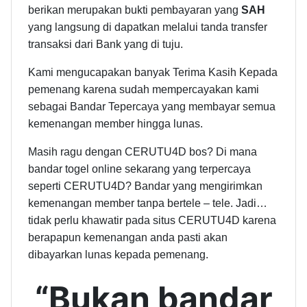
berikan merupakan bukti pembayaran yang
SAH
yang langsung di dapatkan melalui tanda transfer
transaksi dari Bank yang di tuju.
Kami mengucapakan banyak Terima Kasih Kepada
pemenang karena sudah mempercayakan kami
sebagai Bandar Tepercaya yang membayar semua
kemenangan member hingga lunas.
Masih ragu dengan CERUTU4D bos? Di mana
bandar togel online sekarang yang terpercaya
seperti CERUTU4D? Bandar yang mengirimkan
kemenangan member tanpa bertele – tele. Jadi…
tidak perlu khawatir pada situs CERUTU4D karena
berapapun kemenangan anda pasti akan
dibayarkan lunas kepada pemenang.
“Bukan bandar