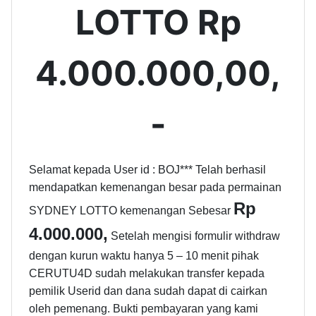
LOTTO Rp
4.000.000,00,
-
Selamat kepada User id : BOJ*** Telah berhasil
mendapatkan kemenangan besar pada permainan
Rp
SYDNEY LOTTO kemenangan Sebesar
4.000.000,
Setelah mengisi formulir withdraw
dengan kurun waktu hanya 5 – 10 menit pihak
CERUTU4D sudah melakukan transfer kepada
pemilik Userid dan dana sudah dapat di cairkan
oleh pemenang. Bukti pembayaran yang kami