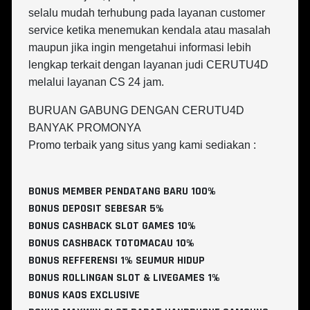
selalu mudah terhubung pada layanan customer
service ketika menemukan kendala atau masalah
maupun jika ingin mengetahui informasi lebih
lengkap terkait dengan layanan judi CERUTU4D
melalui layanan CS 24 jam.
BURUAN GABUNG DENGAN CERUTU4D
BANYAK PROMONYA
Promo terbaik yang situs yang kami sediakan :
BONUS MEMBER PENDATANG BARU 100%
BONUS DEPOSIT SEBESAR 5%
BONUS CASHBACK SLOT GAMES 10%
BONUS CASHBACK TOTOMACAU 10%
BONUS REFFERENSI 1% SEUMUR HIDUP
BONUS ROLLINGAN SLOT & LIVEGAMES 1%
BONUS KAOS EXCLUSIVE