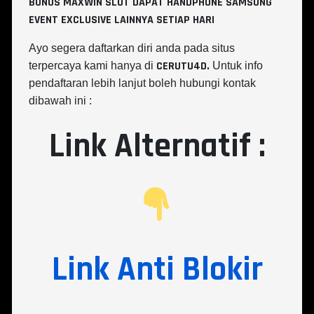
BONUS MAXWIN SLOT DAPAT HANDPHONE SAMSUNG
EVENT EXCLUSIVE LAINNYA SETIAP HARI
Ayo segera daftarkan diri anda pada situs
CERUTU4D.
terpercaya kami hanya di
Untuk info
pendaftaran lebih lanjut boleh hubungi kontak
dibawah ini :
Link Alternatif :
Link Anti Blokir