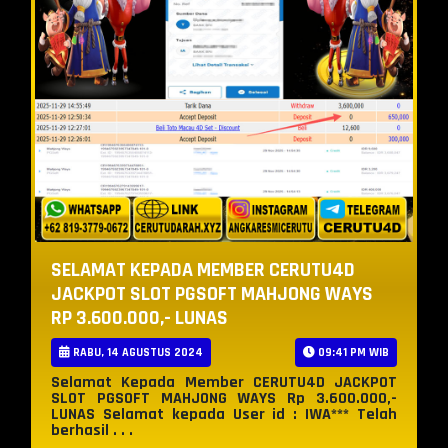
SELAMAT KEPADA MEMBER CERUTU4D
JACKPOT SLOT PGSOFT MAHJONG WAYS
RP 3.600.000,- LUNAS
RABU, 14 AGUSTUS 2024
09:41 PM WIB
Selamat Kepada Member CERUTU4D JACKPOT
SLOT PGSOFT MAHJONG WAYS Rp 3.600.000,-
LUNAS Selamat kepada User id : IWA*** Telah
berhasil . . .