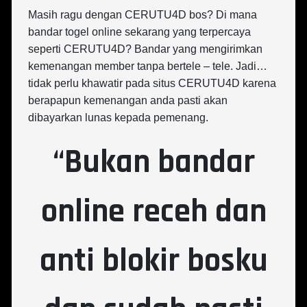
Masih ragu dengan CERUTU4D bos? Di mana
bandar togel online sekarang yang terpercaya
seperti CERUTU4D? Bandar yang mengirimkan
kemenangan member tanpa bertele – tele. Jadi…
tidak perlu khawatir pada situs CERUTU4D karena
berapapun kemenangan anda pasti akan
dibayarkan lunas kepada pemenang.
“Bukan bandar
online receh dan
anti blokir bosku