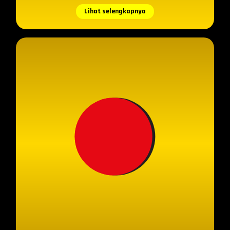
Lihat selengkapnya