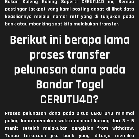
Bukan Kaleng Kaleng
Seperti CERUTU4D ini, Semua
postingan jackpot yang kami posting dapat di lihat data
keasliannya melalui nomor reff yang di tunjukan pada
bank atau mbanking saat kita melakukan transfer.
Berikut ini berapa lama
proses transfer
pelunasan dana pada
Bandar Togel
CERUTU4D?
Proses pelunasan dana pada situs CERUTU4D minimal
paling lama memakan waktu minimal kurang dari 3 – 5
menit setelah melakukan pengisian from withdraw,
Tanpa terkecuali jika bank yang ditunju memiliki