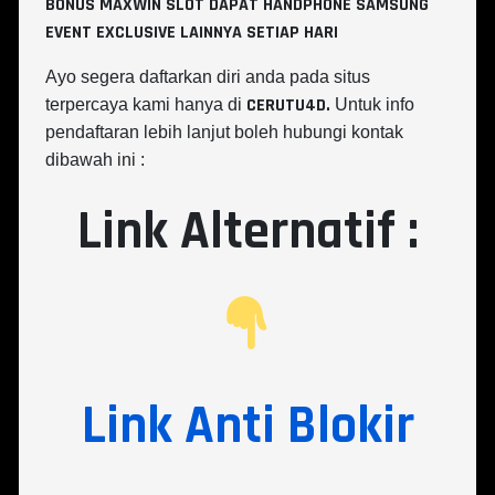
BONUS MAXWIN SLOT DAPAT HANDPHONE SAMSUNG
EVENT EXCLUSIVE LAINNYA SETIAP HARI
Ayo segera daftarkan diri anda pada situs
CERUTU4D.
terpercaya kami hanya di
Untuk info
pendaftaran lebih lanjut boleh hubungi kontak
dibawah ini :
Link Alternatif :
Link Anti Blokir