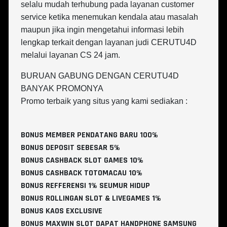
selalu mudah terhubung pada layanan customer
service ketika menemukan kendala atau masalah
maupun jika ingin mengetahui informasi lebih
lengkap terkait dengan layanan judi CERUTU4D
melalui layanan CS 24 jam.
BURUAN GABUNG DENGAN CERUTU4D
BANYAK PROMONYA
Promo terbaik yang situs yang kami sediakan :
BONUS MEMBER PENDATANG BARU 100%
BONUS DEPOSIT SEBESAR 5%
BONUS CASHBACK SLOT GAMES 10%
BONUS CASHBACK TOTOMACAU 10%
BONUS REFFERENSI 1% SEUMUR HIDUP
BONUS ROLLINGAN SLOT & LIVEGAMES 1%
BONUS KAOS EXCLUSIVE
BONUS MAXWIN SLOT DAPAT HANDPHONE SAMSUNG