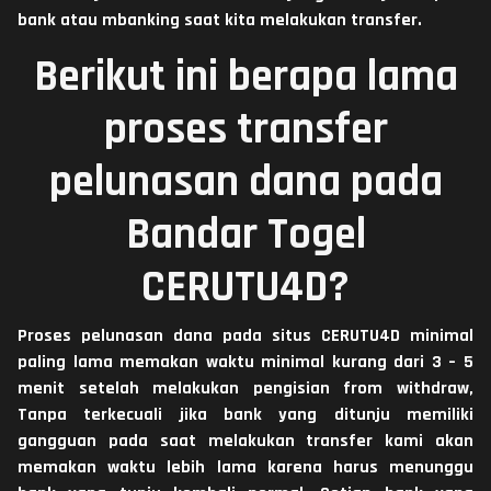
bank atau mbanking saat kita melakukan transfer.
Berikut ini berapa lama
proses transfer
pelunasan dana pada
Bandar Togel
CERUTU4D?
Proses pelunasan dana pada situs CERUTU4D minimal
paling lama memakan waktu minimal kurang dari 3 – 5
menit setelah melakukan pengisian from withdraw,
Tanpa terkecuali jika bank yang ditunju memiliki
gangguan pada saat melakukan transfer kami akan
memakan waktu lebih lama karena harus menunggu