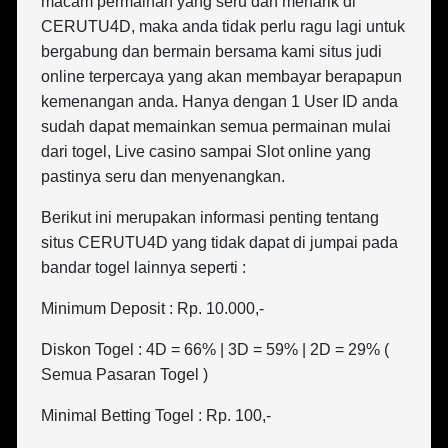
macam permainan yang seru dan menarik di
CERUTU4D, maka anda tidak perlu ragu lagi untuk
bergabung dan bermain bersama kami situs judi
online terpercaya yang akan membayar berapapun
kemenangan anda. Hanya dengan 1 User ID anda
sudah dapat memainkan semua permainan mulai
dari togel, Live casino sampai Slot online yang
pastinya seru dan menyenangkan.
Berikut ini merupakan informasi penting tentang
situs CERUTU4D yang tidak dapat di jumpai pada
bandar togel lainnya seperti :
Minimum Deposit : Rp. 10.000,-
Diskon Togel : 4D = 66% | 3D = 59% | 2D = 29% (
Semua Pasaran Togel )
Minimal Betting Togel : Rp. 100,-