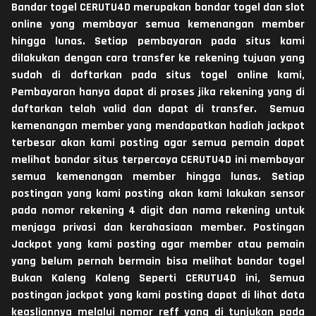
Bandar togel CERUTU4D merupakan bandar togel dan slot
online yang membayar semua kemenangan member
hingga lunas. Setiap pembayaran pada situs kami
dilakukan dengan cara transfer ke rekening tujuan yang
sudah di daftarkan pada situs togel online kami,
Pembayaran hanya dapat di proses jika rekening yang di
daftarkan telah valid dan dapat di transfer. Semua
kemenangan member yang mendapatkan hadiah jackpot
terbesar akan kami posting agar semua pemain dapat
melihat bandar situs terpercaya CERUTU4D ini membayar
semua kemenangan member hingga lunas. Setiap
postingan yang kami posting akan kami lakukan sensor
pada nomor rekening 4 digit dan nama rekening untuk
menjaga privasi dan kerahasiaan member. Postingan
Jackpot yang kami posting agar member atau pemain
yang belum pernah bermain bisa melihat bandar togel
Bukan Kaleng Kaleng
Seperti CERUTU4D ini, Semua
postingan jackpot yang kami posting dapat di lihat data
keasliannya melalui nomor reff yang di tunjukan pada