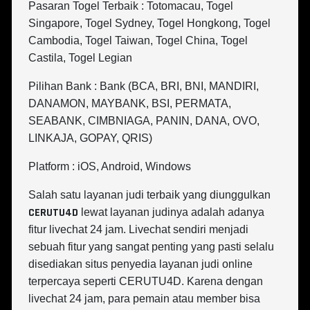
Pasaran Togel Terbaik : Totomacau, Togel
Singapore, Togel Sydney, Togel Hongkong, Togel
Cambodia, Togel Taiwan, Togel China, Togel
Castila, Togel Legian
Pilihan Bank : Bank (BCA, BRI, BNI, MANDIRI,
DANAMON, MAYBANK, BSI, PERMATA,
SEABANK, CIMBNIAGA, PANIN, DANA, OVO,
LINKAJA, GOPAY, QRIS)
Platform : iOS, Android, Windows
Salah satu layanan judi terbaik yang diunggulkan
CERUTU4D
lewat layanan judinya adalah adanya
fitur livechat 24 jam. Livechat sendiri menjadi
sebuah fitur yang sangat penting yang pasti selalu
disediakan situs penyedia layanan judi online
terpercaya seperti CERUTU4D. Karena dengan
livechat 24 jam, para pemain atau member bisa