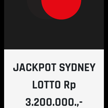
JACKPOT SYDNEY
LOTTO Rp
3.200.000.,-