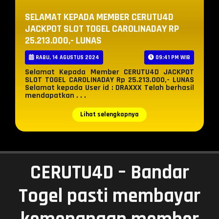
SELAMAT KEPADA MEMBER CERUTU4D
JACKPOT SLOT TOGEL CAROLINADAY RP
25.213.000,- LUNAS
RABU, 14 AGUSTUS 2024
09:41 PM WIB
Selamat Kepada Member CERUTU4D JACKPOT
SLOT TOGEL CAROLINADAY Rp 25.213.000,- LUNAS
Selamat kepada User id : DRAXXX Telah berhasil
mendapatkan . . .
Lihat selengkapnya
CERUTU4D – Bandar
Togel pasti membayar