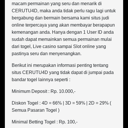
macam permainan yang seru dan menarik di
CERUTU4D, maka anda tidak perlu ragu lagi untuk
bergabung dan bermain bersama kami situs judi
online terpercaya yang akan membayar berapapun
kemenangan anda. Hanya dengan 1 User ID anda
sudah dapat memainkan semua permainan mulai
dari togel, Live casino sampai Slot online yang
pastinya seru dan menyenangkan.
Berikut ini merupakan informasi penting tentang
situs CERUTU4D yang tidak dapat di jumpai pada
bandar togel lainnya seperti :
Minimum Deposit : Rp. 10.000,-
Diskon Togel : 4D = 66% | 3D = 59% | 2D = 29% (
Semua Pasaran Togel )
Minimal Betting Togel : Rp. 100,-