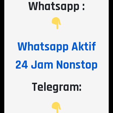
Whatsapp :
Whatsapp Aktif
24 Jam Nonstop
Telegram: