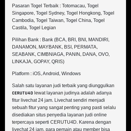
Pasaran Togel Terbaik : Totomacau, Togel
Singapore, Togel Sydney, Togel Hongkong, Togel
Cambodia, Togel Taiwan, Togel China, Togel
Castila, Togel Legian
Pilihan Bank : Bank (BCA, BRI, BNI, MANDIRI,
DANAMON, MAYBANK, BSI, PERMATA,
SEABANK, CIMBNIAGA, PANIN, DANA, OVO,
LINKAJA, GOPAY, QRIS)
Platform : iOS, Android, Windows
Salah satu layanan judi terbaik yang diunggulkan
CERUTU4D
lewat layanan judinya adalah adanya
fitur livechat 24 jam. Livechat sendiri menjadi
sebuah fitur yang sangat penting yang pasti selalu
disediakan situs penyedia layanan judi online
terpercaya seperti CERUTU4D. Karena dengan
livechat 24 jam, para pemain atau member bisa