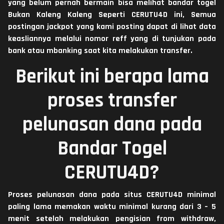
yang belum pernah bermain bisa melihat bandar togel
Bukan Kaleng Kaleng
Seperti CERUTU4D ini, Semua
postingan jackpot yang kami posting dapat di lihat data
keasliannya melalui nomor reff yang di tunjukan pada
bank atau mbanking saat kita melakukan transfer.
Berikut ini berapa lama
proses transfer
pelunasan dana pada
Bandar Togel
CERUTU4D?
Proses pelunasan dana pada situs CERUTU4D minimal
paling lama memakan waktu minimal kurang dari 3 – 5
menit setelah melakukan pengisian from withdraw,