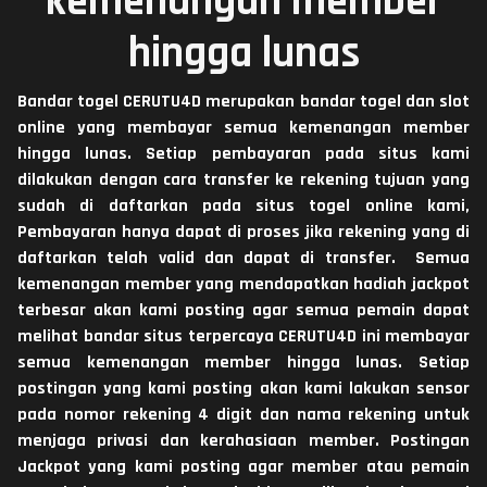
kemenangan member
hingga lunas
Bandar togel CERUTU4D merupakan bandar togel dan slot
online yang membayar semua kemenangan member
hingga lunas. Setiap pembayaran pada situs kami
dilakukan dengan cara transfer ke rekening tujuan yang
sudah di daftarkan pada situs togel online kami,
Pembayaran hanya dapat di proses jika rekening yang di
daftarkan telah valid dan dapat di transfer. Semua
kemenangan member yang mendapatkan hadiah jackpot
terbesar akan kami posting agar semua pemain dapat
melihat bandar situs terpercaya CERUTU4D ini membayar
semua kemenangan member hingga lunas. Setiap
postingan yang kami posting akan kami lakukan sensor
pada nomor rekening 4 digit dan nama rekening untuk
menjaga privasi dan kerahasiaan member. Postingan
Jackpot yang kami posting agar member atau pemain