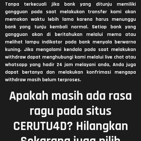
Tanpa terkecuali jika bank yang ditunju memiliki
gangguan pada saat melakukan transfer kami akan
memakan waktu lebih lama karena harus menunggu
bank yang tunju kembali normal. Setiap bank yang
gangguan akan di beritahukan melalui memo atau
melihat lampu indikator pada bank menyala berwarna
kuning. Jika mengalami kendala pada saat melakukan
withdraw dapat menghubungi kami melalui live chat atau
whatsapp yang hadir 24 jam melayani anda, Anda juga
dapat bertanya dan melakukan konfrimasi mengapa
withdraw masih belum terproses.
Apakah masih ada rasa
ragu pada situs
CERUTU4D? Hilangkan