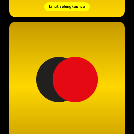
Lihat selengkapnya