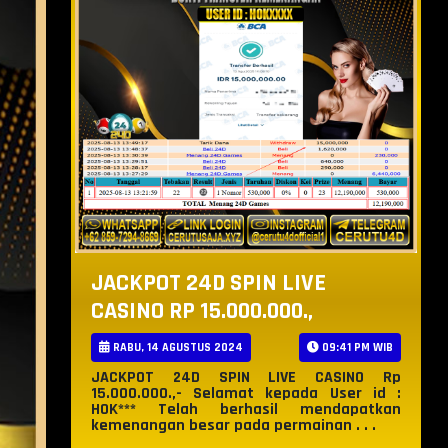
JACKPOT 24D SPIN LIVE
CASINO RP 15.000.000.,
RABU, 14 AGUSTUS 2024
09:41 PM WIB
JACKPOT 24D SPIN LIVE CASINO Rp
15.000.000.,- Selamat kepada User id :
HOK*** Telah berhasil mendapatkan
kemenangan besar pada permainan . . .