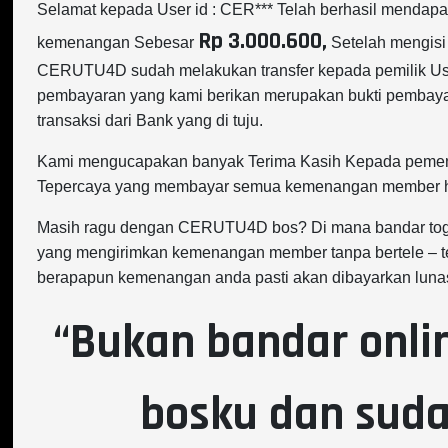
Selamat kepada User id : CER*** Telah berhasil men
Rp 3.000.600,
kemenangan Sebesar
Setelah mengisi 
CERUTU4D sudah melakukan transfer kepada pemilik User
pembayaran yang kami berikan merupakan bukti pembay
transaksi dari Bank yang di tuju.
Kami mengucapakan banyak Terima Kasih Kepada pemen
Tepercaya yang membayar semua kemenangan member h
Masih ragu dengan CERUTU4D bos? Di mana bandar toge
yang mengirimkan kemenangan member tanpa bertele – te
berapapun kemenangan anda pasti akan dibayarkan lun
“Bukan bandar onlin
bosku dan suda