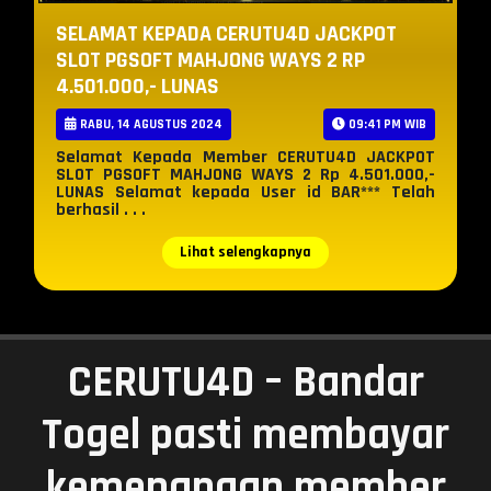
SELAMAT KEPADA CERUTU4D JACKPOT
SLOT PGSOFT MAHJONG WAYS 2 RP
4.501.000,- LUNAS
RABU, 14 AGUSTUS 2024
09:41 PM WIB
Selamat Kepada Member CERUTU4D JACKPOT
SLOT PGSOFT MAHJONG WAYS 2 Rp 4.501.000,-
LUNAS Selamat kepada User id BAR*** Telah
berhasil . . .
Lihat selengkapnya
CERUTU4D – Bandar
Togel pasti membayar
kemenangan member