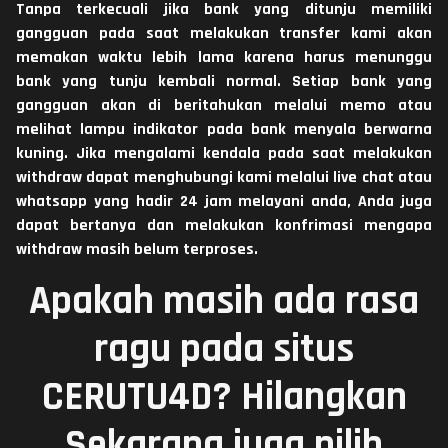
Tanpa terkecuali jika bank yang ditunju memiliki
gangguan pada saat melakukan transfer kami akan
memakan waktu lebih lama karena harus menunggu
bank yang tunju kembali normal. Setiap bank yang
gangguan akan di beritahukan melalui memo atau
melihat lampu indikator pada bank menyala berwarna
kuning. Jika mengalami kendala pada saat melakukan
withdraw dapat menghubungi kami melalui live chat atau
whatsapp yang hadir 24 jam melayani anda, Anda juga
dapat bertanya dan melakukan konfrimasi mengapa
withdraw masih belum terproses.
Apakah masih ada rasa
ragu pada situs
CERUTU4D? Hilangkan
Sekarang juga pilih