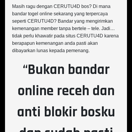
Masih ragu dengan CERUTU4D bos? Di mana
bandar togel online sekarang yang terpercaya
seperti CERUTU4D? Bandar yang mengirimkan
kemenangan member tanpa bertele – tele. Jadi…
tidak perlu khawatir pada situs CERUTU4D karena
berapapun kemenangan anda pasti akan
dibayarkan lunas kepada pemenang.
“Bukan bandar
online receh dan
anti blokir bosku