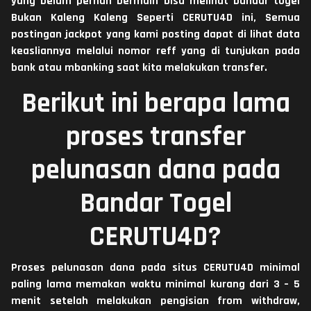
yang belum pernah bermain bisa melihat bandar togel
Bukan Kaleng Kaleng
Seperti CERUTU4D ini, Semua
postingan jackpot yang kami posting dapat di lihat data
keasliannya melalui nomor reff yang di tunjukan pada
bank atau mbanking saat kita melakukan transfer.
Berikut ini berapa lama
proses transfer
pelunasan dana pada
Bandar Togel
CERUTU4D?
Proses pelunasan dana pada situs CERUTU4D minimal
paling lama memakan waktu minimal kurang dari 3 – 5
menit setelah melakukan pengisian from withdraw,