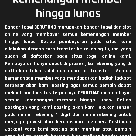
hingga lunas
Bandar togel CERUTU4D merupakan bandar togel dan slot
online yang membayar semua kemenangan member
hingga lunas. Setiap pembayaran pada situs kami
dilakukan dengan cara transfer ke rekening tujuan yang
sudah di daftarkan pada situs togel online kami,
Pembayaran hanya dapat di proses jika rekening yang di
daftarkan telah valid dan dapat di transfer. Semua
kemenangan member yang mendapatkan hadiah jackpot
terbesar akan kami posting agar semua pemain dapat
melihat bandar situs terpercaya CERUTU4D ini membayar
semua kemenangan member hingga lunas. Setiap
postingan yang kami posting akan kami lakukan sensor
pada nomor rekening 4 digit dan nama rekening untuk
menjaga privasi dan kerahasiaan member. Postingan
Jackpot yang kami posting agar member atau pemain