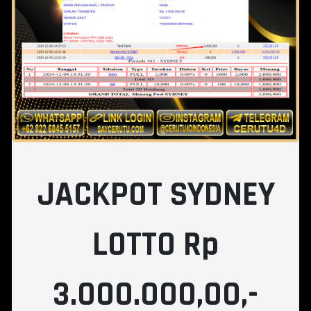
JACKPOT SYDNEY
LOTTO Rp
3.000.000,00,-