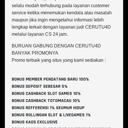
selalu mudah terhubung pada layanan customer
service ketika menemukan kendala atau masalah
maupun jika ingin mengetahui informasi lebih
lengkap terkait dengan layanan judi CERUTU4D
melalui layanan CS 24 jam.
BURUAN GABUNG DENGAN CERUTU4D
BANYAK PROMONYA
Promo terbaik yang situs yang kami sediakan :
BONUS MEMBER PENDATANG BARU 100%
BONUS DEPOSIT SEBESAR 5%
BONUS CASHBACK SLOT GAMES 10%
BONUS CASHBACK TOTOMACAU 10%
BONUS REFFERENSI 1% SEUMUR HIDUP
BONUS ROLLINGAN SLOT & LIVEGAMES 1%
BONUS KAOS EXCLUSIVE