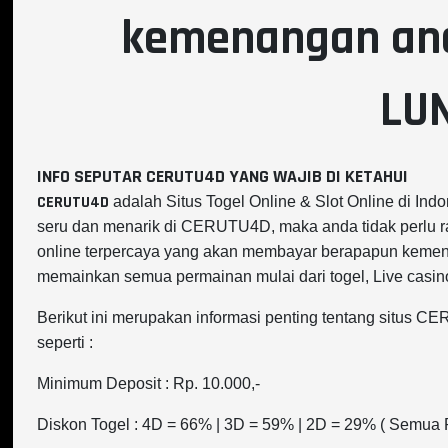
kemenangan and
LU
INFO SEPUTAR CERUTU4D YANG WAJIB DI KETAHUI
CERUTU4D
adalah Situs Togel Online & Slot Online di I
seru dan menarik di CERUTU4D, maka anda tidak perlu ra
online terpercaya yang akan membayar berapapun kemen
memainkan semua permainan mulai dari togel, Live casin
Berikut ini merupakan informasi penting tentang situs C
seperti :
Minimum Deposit : Rp. 10.000,-
Diskon Togel : 4D = 66% | 3D = 59% | 2D = 29% ( Semua 