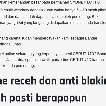
dapatkan kemenangan besar pada permainan SYDNEY LOTTO
formulir withdraw dengan kurun waktu hanya 5 – 10 menit piha
id dan dana sudah dapat di cairkan oleh pemenang. Bukti
SAH
aran yang
yang langsung di dapatkan melalui tanda transfe
ang karena sudah mempercayakan kami sebagai Bandar
ingga lunas.
l online sekarang yang terpercaya seperti CERUTU4D? Band
le. Jadi… tidak perlu khawatir pada situs CERUTU4D karena
as kepada pemenang.
e receh dan anti bloki
h pasti berapapun