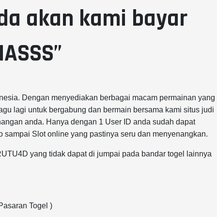
a akan kami bayar
NASSS”
ndonesia. Dengan menyediakan berbagai macam permainan yang
gu lagi untuk bergabung dan bermain bersama kami situs judi
angan anda. Hanya dengan 1 User ID anda sudah dapat
o sampai Slot online yang pastinya seru dan menyenangkan.
ERUTU4D yang tidak dapat di jumpai pada bandar togel lainnya
Pasaran Togel )