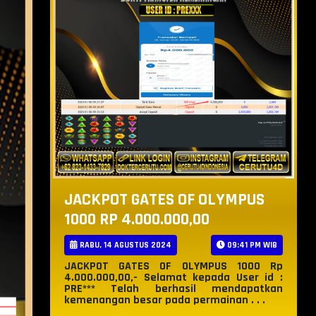
JACKPOT GATES OF OLYMPUS
1000 RP 4.000.000,00
RABU, 14 AGUSTUS 2024
09:41 PM WIB
JACKPOT GATES OF OLYMPUS 1000 Rp
4.000.000,00,- Selamat kepada User id :
PRE*** Telah berhasil mendapatkan
kemenangan besar pada permainan . . .