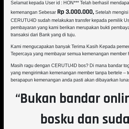
Selamat kepada User id : HON*** Telah berhasil men
Rp 3.000.000,
kemenangan Sebesar
Setelah mengisi 
CERUTU4D sudah melakukan transfer kepada pemilik User
pembayaran yang kami berikan merupakan bukti pembay
transaksi dari Bank yang di tuju.
Kami mengucapakan banyak Terima Kasih Kepada pemen
Tepercaya yang membayar semua kemenangan member h
Masih ragu dengan CERUTU4D bos? Di mana bandar toge
yang mengirimkan kemenangan member tanpa bertele – te
berapapun kemenangan anda pasti akan dibayarkan lun
“Bukan bandar onlin
bosku dan suda