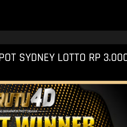
SE
OT SYDNEY LOTTO RP 3.000