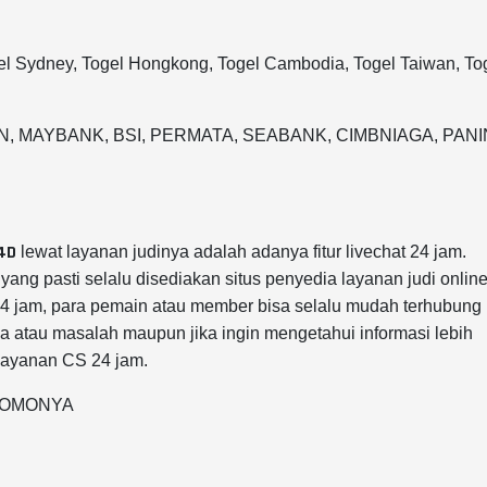
gel Sydney, Togel Hongkong, Togel Cambodia, Togel Taiwan, To
AMON, MAYBANK, BSI, PERMATA, SEABANK, CIMBNIAGA, PANI
4D
lewat layanan judinya adalah adanya fitur livechat 24 jam.
 yang pasti selalu disediakan situs penyedia layanan judi onlin
4 jam, para pemain atau member bisa selalu mudah terhubung
 atau masalah maupun jika ingin mengetahui informasi lebih
layanan CS 24 jam.
ROMONYA