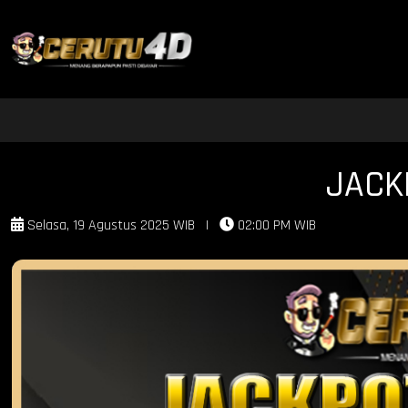
JACKP
Selasa, 19 Agustus 2025 WIB
|
02:00 PM WIB