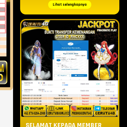
Lihat selengkapnya
SELAMAT KEPADA MEMBER