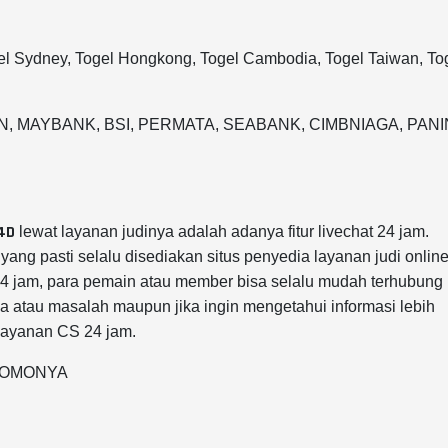
gel Sydney, Togel Hongkong, Togel Cambodia, Togel Taiwan, To
AMON, MAYBANK, BSI, PERMATA, SEABANK, CIMBNIAGA, PANI
4D
lewat layanan judinya adalah adanya fitur livechat 24 jam.
 yang pasti selalu disediakan situs penyedia layanan judi onlin
4 jam, para pemain atau member bisa selalu mudah terhubung
 atau masalah maupun jika ingin mengetahui informasi lebih
layanan CS 24 jam.
ROMONYA