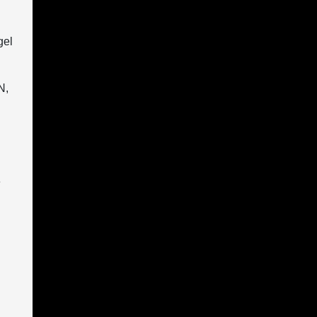
gel
N,
e