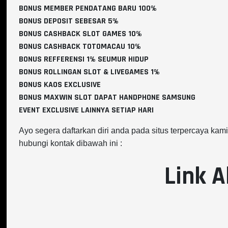
BONUS MEMBER PENDATANG BARU 100%
BONUS DEPOSIT SEBESAR 5%
BONUS CASHBACK SLOT GAMES 10%
BONUS CASHBACK TOTOMACAU 10%
BONUS REFFERENSI 1% SEUMUR HIDUP
BONUS ROLLINGAN SLOT & LIVEGAMES 1%
BONUS KAOS EXCLUSIVE
BONUS MAXWIN SLOT DAPAT HANDPHONE SAMSUNG
EVENT EXCLUSIVE LAINNYA SETIAP HARI
Ayo segera daftarkan diri anda pada situs terpercaya kam
hubungi kontak dibawah ini :
Link A