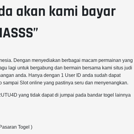
a akan kami bayar
NASSS”
ndonesia. Dengan menyediakan berbagai macam permainan yang
gu lagi untuk bergabung dan bermain bersama kami situs judi
angan anda. Hanya dengan 1 User ID anda sudah dapat
o sampai Slot online yang pastinya seru dan menyenangkan.
ERUTU4D yang tidak dapat di jumpai pada bandar togel lainnya
Pasaran Togel )