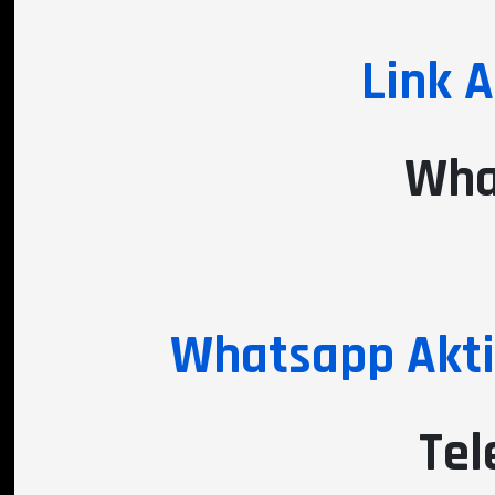
Link A
Wha
Whatsapp Akti
Tel