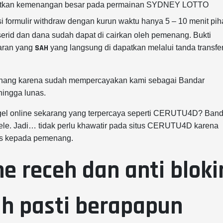
apatkan kemenangan besar pada permainan SYDNEY LOTTO
 formulir withdraw dengan kurun waktu hanya 5 – 10 menit pih
id dan dana sudah dapat di cairkan oleh pemenang. Bukti
SAH
aran yang
yang langsung di dapatkan melalui tanda transfe
ang karena sudah mempercayakan kami sebagai Bandar
ingga lunas.
l online sekarang yang terpercaya seperti CERUTU4D? Band
le. Jadi… tidak perlu khawatir pada situs CERUTU4D karena
as kepada pemenang.
e receh dan anti bloki
h pasti berapapun