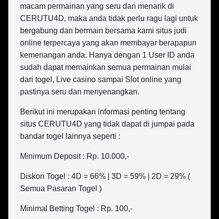
macam permainan yang seru dan menarik di
CERUTU4D, maka anda tidak perlu ragu lagi untuk
bergabung dan bermain bersama kami situs judi
online terpercaya yang akan membayar berapapun
kemenangan anda. Hanya dengan 1 User ID anda
sudah dapat memainkan semua permainan mulai
dari togel, Live casino sampai Slot online yang
pastinya seru dan menyenangkan.
Berikut ini merupakan informasi penting tentang
situs CERUTU4D yang tidak dapat di jumpai pada
bandar togel lainnya seperti :
Minimum Deposit : Rp. 10.000,-
Diskon Togel : 4D = 66% | 3D = 59% | 2D = 29% (
Semua Pasaran Togel )
Minimal Betting Togel : Rp. 100,-