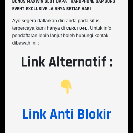
BONUS MAXWIN SLOT DAPAT HANDPHONE SAMSUNG
EVENT EXCLUSIVE LAINNYA SETIAP HARI
Ayo segera daftarkan diri anda pada situs
CERUTU4D.
terpercaya kami hanya di
Untuk info
pendaftaran lebih lanjut boleh hubungi kontak
dibawah ini :
Link Alternatif :
Link Anti Blokir