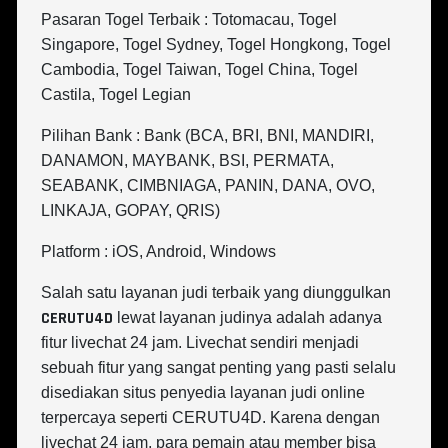
Pasaran Togel Terbaik : Totomacau, Togel
Singapore, Togel Sydney, Togel Hongkong, Togel
Cambodia, Togel Taiwan, Togel China, Togel
Castila, Togel Legian
Pilihan Bank : Bank (BCA, BRI, BNI, MANDIRI,
DANAMON, MAYBANK, BSI, PERMATA,
SEABANK, CIMBNIAGA, PANIN, DANA, OVO,
LINKAJA, GOPAY, QRIS)
Platform : iOS, Android, Windows
Salah satu layanan judi terbaik yang diunggulkan
CERUTU4D
lewat layanan judinya adalah adanya
fitur livechat 24 jam. Livechat sendiri menjadi
sebuah fitur yang sangat penting yang pasti selalu
disediakan situs penyedia layanan judi online
terpercaya seperti CERUTU4D. Karena dengan
livechat 24 jam, para pemain atau member bisa