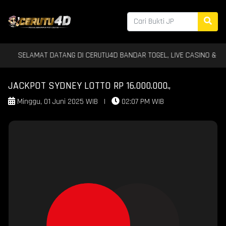
SELAMAT DATANG DI CERUTU4D BANDAR TOGEL, LIVE CASINO & SLOT TE
JACKPOT SYDNEY LOTTO RP 16.000.000.,
Minggu, 01 Juni 2025 WIB
|
02:07 PM WIB