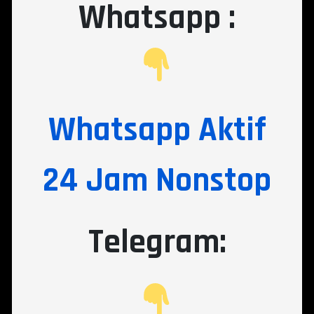
Whatsapp :
Whatsapp Aktif
24 Jam Nonstop
Telegram: