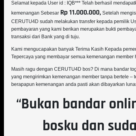
Selamat kepada User id : IQB*** Telah berhasil mend
Rp 11.000.000,
kemenangan Sebesar
Setelah mengisi
CERUTU4D sudah melakukan transfer kepada pemilik User
pembayaran yang kami berikan merupakan bukti pembay
transaksi dari Bank yang di tuju.
Kami mengucapakan banyak Terima Kasih Kepada pemen
Tepercaya yang membayar semua kemenangan member h
Masih ragu dengan CERUTU4D bos? Di mana bandar toge
yang mengirimkan kemenangan member tanpa bertele – te
berapapun kemenangan anda pasti akan dibayarkan lun
“Bukan bandar onlin
bosku dan suda