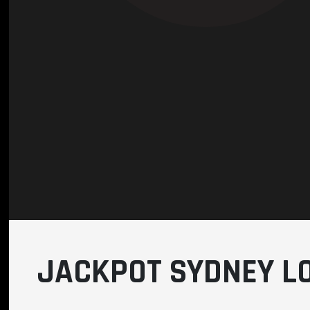
JACKPOT SYDNEY LOT