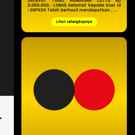
JACKPOT TOGEL HONGKONG LOTTO Rp
3.000.000,- LUNAS Selamat kepada User id
: GOPXXX Telah berhasil mendapatkan . . .
Lihat selengkapnya
-