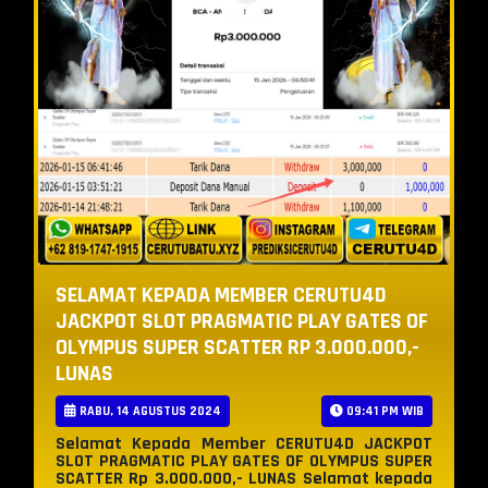
SELAMAT KEPADA MEMBER CERUTU4D
JACKPOT SLOT PRAGMATIC PLAY GATES OF
OLYMPUS SUPER SCATTER RP 3.000.000,-
LUNAS
RABU, 14 AGUSTUS 2024
09:41 PM WIB
Selamat Kepada Member CERUTU4D JACKPOT
SLOT PRAGMATIC PLAY GATES OF OLYMPUS SUPER
SCATTER Rp 3.000.000,- LUNAS Selamat kepada