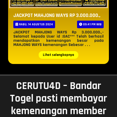
JACKPOT MAHJONG WAYS RP 3.000.000.,
RABU, 14 AGUSTUS 2024
09:41 PM WIB
JACKPOT MAHJONG WAYS Rp 3.000.000.,-
Selamat kepada User id :GAC*** Telah berhasil
mendapatkan kemenangan besar pada
MAHJONG WAYS kemenangan Sebesar . . .
Lihat selengkapnya
CERUTU4D – Bandar
Togel pasti membayar
kemenangan member