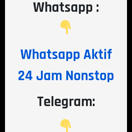
Whatsapp :
Whatsapp Aktif
24 Jam Nonstop
Telegram: