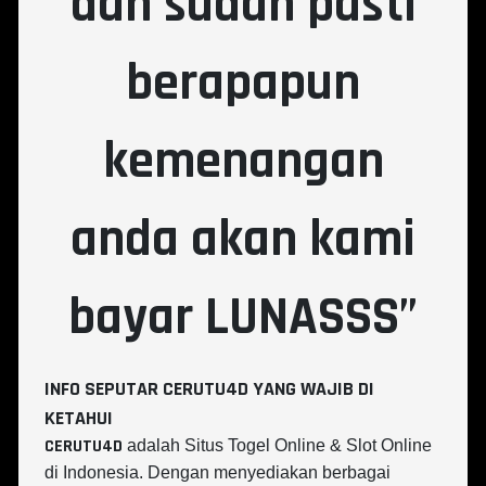
dan sudah pasti
berapapun
kemenangan
anda akan kami
bayar LUNASSS”
INFO SEPUTAR CERUTU4D YANG WAJIB DI
KETAHUI
CERUTU4D
adalah Situs Togel Online & Slot Online
di Indonesia. Dengan menyediakan berbagai