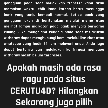
gangguan pada saat melakukan transfer kami akan
memakan waktu lebih lama karena harus menunggu
bank yang tunju kembali normal. Setiap bank yang
gangguan akan di beritahukan melalui memo atau
melihat lampu indikator pada bank menyala berwarna
kuning. Jika mengalami kendala pada saat melakukan
withdraw dapat menghubungi kami melalui live chat atau
whatsapp yang hadir 24 jam melayani anda, Anda juga
dapat bertanya dan melakukan konfrimasi mengapa
withdraw masih belum terproses.
Apakah masih ada rasa
ragu pada situs
CERUTU4D? Hilangkan
Sekarang juga pilih