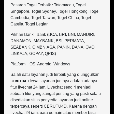
Pasaran Togel Terbaik : Totomacau, Togel
Singapore, Togel Sydney, Togel Hongkong, Togel
Cambodia, Togel Taiwan, Togel China, Togel
Castila, Togel Legian
Pilihan Bank : Bank (BCA, BRI, BNI, MANDIRI,
DANAMON, MAYBANK, BSI, PERMATA,
SEABANK, CIMBNIAGA, PANIN, DANA, OVO,
LINKAJA, GOPAY, QRIS)
Platform : iOS, Android, Windows
Salah satu layanan judi terbaik yang diunggulkan
CERUTU4D
lewat layanan judinya adalah adanya
fitur livechat 24 jam. Livechat sendiri menjadi
sebuah fitur yang sangat penting yang pasti selalu
disediakan situs penyedia layanan judi online
terpercaya seperti CERUTU4D. Karena dengan
livechat 24 jam, para pemain atau member bisa