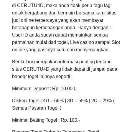
di CERUTU4D, maka anda tidak perlu ragu lagi
untuk bergabung dan bermain bersama kami situs
judi online terpercaya yang akan membayar
berapapun kemenangan anda. Hanya dengan 1
User ID anda sudah dapat memainkan semua
permainan mulai dari togel, Live casino sampai Slot
online yang pastinya seru dan menyenangkan.
Berikut ini merupakan informasi penting tentang
situs CERUTU4D yang tidak dapat di jumpai pada
bandar togel lainnya seperti :
Minimum Deposit : Rp. 10.000,-
Diskon Togel : 4D = 66% | 3D = 59% | 2D = 29% (
Semua Pasaran Togel )
Minimal Betting Togel : Rp. 100,-