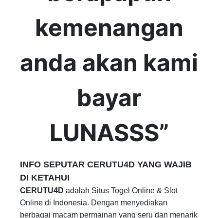
kemenangan
anda akan kami
bayar
LUNASSS”
INFO SEPUTAR CERUTU4D YANG WAJIB
DI KETAHUI
CERUTU4D
adalah Situs Togel Online & Slot
Online di Indonesia. Dengan menyediakan
berbagai macam permainan yang seru dan menarik