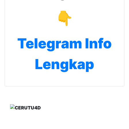
👇
Telegram Info
Lengkap
BUKTI JP LAINNYA
JACKPOT SHIELDS OF GOLD
VALKYRIE RP 20.000.000