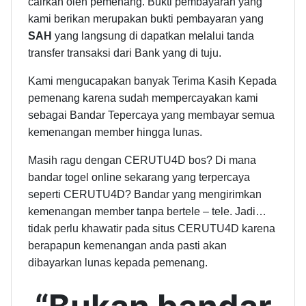
cairkan oleh pemenang. Bukti pembayaran yang
kami berikan merupakan bukti pembayaran yang
SAH
yang langsung di dapatkan melalui tanda
transfer transaksi dari Bank yang di tuju.
Kami mengucapakan banyak Terima Kasih Kepada
pemenang karena sudah mempercayakan kami
sebagai Bandar Tepercaya yang membayar semua
kemenangan member hingga lunas.
Masih ragu dengan CERUTU4D bos? Di mana
bandar togel online sekarang yang terpercaya
seperti CERUTU4D? Bandar yang mengirimkan
kemenangan member tanpa bertele – tele. Jadi…
tidak perlu khawatir pada situs CERUTU4D karena
berapapun kemenangan anda pasti akan
dibayarkan lunas kepada pemenang.