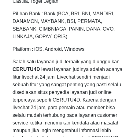
Castila, Togel Legian
Pilihan Bank : Bank (BCA, BRI, BNI, MANDIRI,
DANAMON, MAYBANK, BSI, PERMATA,
SEABANK, CIMBNIAGA, PANIN, DANA, OVO,
LINKAJA, GOPAY, QRIS)
Platform : iOS, Android, Windows
Salah satu layanan judi terbaik yang diunggulkan
CERUTU4D
lewat layanan judinya adalah adanya
fitur livechat 24 jam. Livechat sendiri menjadi
sebuah fitur yang sangat penting yang pasti selalu
disediakan situs penyedia layanan judi online
terpercaya seperti CERUTU4D. Karena dengan
livechat 24 jam, para pemain atau member bisa
selalu mudah terhubung pada layanan customer
service ketika menemukan kendala atau masalah
maupun jika ingin mengetahui informasi lebih