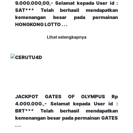
9.000.000,00,- Selamat kepada User id :
SAT*** Telah berhasil mendapatkan
kemenangan besar pada permainan
HONGKONG LOTTO . . .
Lihat selengkapnya
JACKPOT GATES OF OLYMPUS RP
4.000.000,00
RABU, 14 AGUSTUS 2024
09:41 PM WIB
JACKPOT GATES OF OLYMPUS Rp
4.000.000.,- Selamat kepada User id :
BRT*** Telah berhasil mendapatkan
kemenangan besar pada permainan GATES
. . .