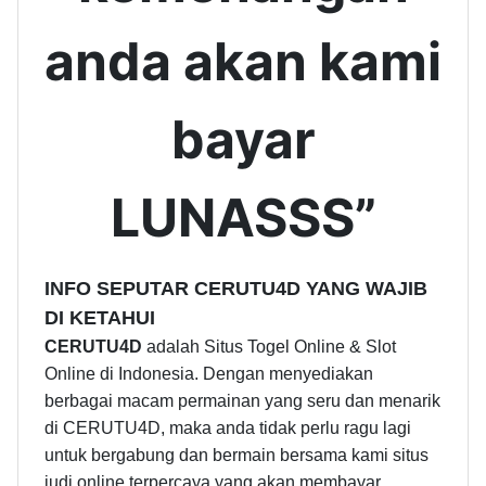
anda akan kami
bayar
LUNASSS”
INFO SEPUTAR CERUTU4D YANG WAJIB
DI KETAHUI
CERUTU4D
adalah Situs Togel Online & Slot
Online di Indonesia. Dengan menyediakan
berbagai macam permainan yang seru dan menarik
di CERUTU4D, maka anda tidak perlu ragu lagi
untuk bergabung dan bermain bersama kami situs
judi online terpercaya yang akan membayar