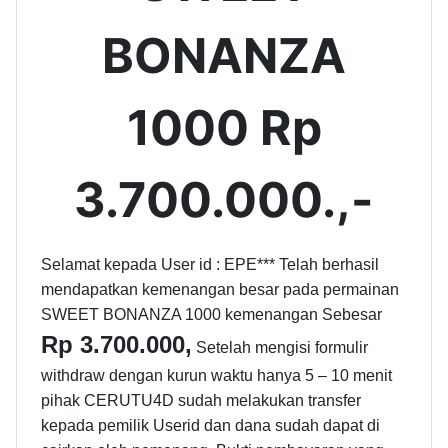
BONANZA
1000 Rp
3.700.000.,-
Selamat kepada User id : EPE*** Telah berhasil
mendapatkan kemenangan besar pada permainan
SWEET BONANZA 1000 kemenangan Sebesar
Rp 3.700.000,
Setelah mengisi formulir
withdraw dengan kurun waktu hanya 5 – 10 menit
pihak CERUTU4D sudah melakukan transfer
kepada pemilik Userid dan dana sudah dapat di