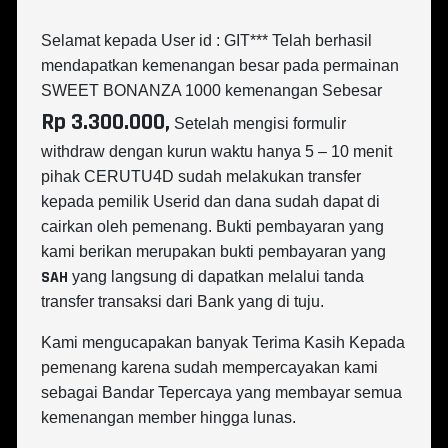
Selamat kepada User id : GIT*** Telah berhasil
mendapatkan kemenangan besar pada permainan
SWEET BONANZA 1000 kemenangan Sebesar
Rp 3.300.000,
Setelah mengisi formulir
withdraw dengan kurun waktu hanya 5 – 10 menit
pihak CERUTU4D sudah melakukan transfer
kepada pemilik Userid dan dana sudah dapat di
cairkan oleh pemenang. Bukti pembayaran yang
kami berikan merupakan bukti pembayaran yang
SAH
yang langsung di dapatkan melalui tanda
transfer transaksi dari Bank yang di tuju.
Kami mengucapakan banyak Terima Kasih Kepada
pemenang karena sudah mempercayakan kami
sebagai Bandar Tepercaya yang membayar semua
kemenangan member hingga lunas.