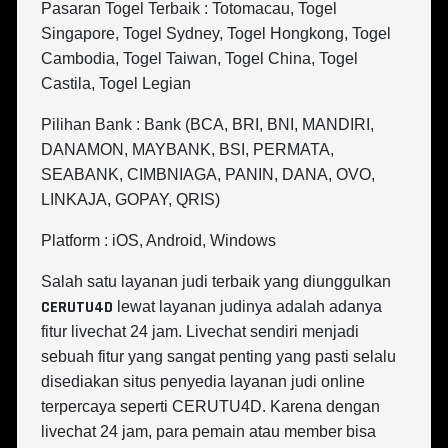
Pasaran Togel Terbaik : Totomacau, Togel
Singapore, Togel Sydney, Togel Hongkong, Togel
Cambodia, Togel Taiwan, Togel China, Togel
Castila, Togel Legian
Pilihan Bank : Bank (BCA, BRI, BNI, MANDIRI,
DANAMON, MAYBANK, BSI, PERMATA,
SEABANK, CIMBNIAGA, PANIN, DANA, OVO,
LINKAJA, GOPAY, QRIS)
Platform : iOS, Android, Windows
Salah satu layanan judi terbaik yang diunggulkan
CERUTU4D
lewat layanan judinya adalah adanya
fitur livechat 24 jam. Livechat sendiri menjadi
sebuah fitur yang sangat penting yang pasti selalu
disediakan situs penyedia layanan judi online
terpercaya seperti CERUTU4D. Karena dengan
livechat 24 jam, para pemain atau member bisa