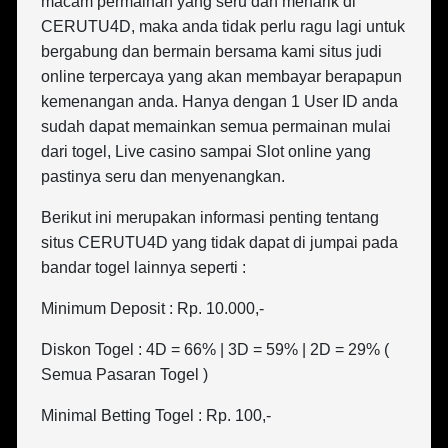
macam permainan yang seru dan menarik di
CERUTU4D, maka anda tidak perlu ragu lagi untuk
bergabung dan bermain bersama kami situs judi
online terpercaya yang akan membayar berapapun
kemenangan anda. Hanya dengan 1 User ID anda
sudah dapat memainkan semua permainan mulai
dari togel, Live casino sampai Slot online yang
pastinya seru dan menyenangkan.
Berikut ini merupakan informasi penting tentang
situs CERUTU4D yang tidak dapat di jumpai pada
bandar togel lainnya seperti :
Minimum Deposit : Rp. 10.000,-
Diskon Togel : 4D = 66% | 3D = 59% | 2D = 29% (
Semua Pasaran Togel )
Minimal Betting Togel : Rp. 100,-