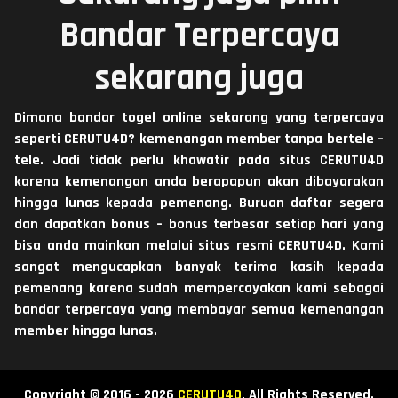
Bandar Terpercaya
sekarang juga
Dimana bandar togel online sekarang yang terpercaya
seperti CERUTU4D? kemenangan member tanpa bertele –
tele. Jadi tidak perlu khawatir pada situs CERUTU4D
karena kemenangan anda berapapun akan dibayarakan
hingga lunas kepada pemenang. Buruan daftar segera
dan dapatkan bonus – bonus terbesar setiap hari yang
bisa anda mainkan melalui situs resmi CERUTU4D. Kami
sangat mengucapkan banyak terima kasih kepada
pemenang karena sudah mempercayakan kami sebagai
bandar terpercaya yang membayar semua kemenangan
member hingga lunas.
Copyright © 2016 - 2026
CERUTU4D
, All Rights Reserved.