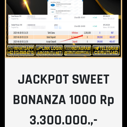
JACKPOT SWEET
BONANZA 1000 Rp
3.300.000.,-