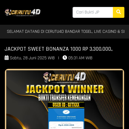
AMAT DATANG DI CERUTU4D BANDAR TOGEL, LIVE CASINO & SLOT TERBA
JACKPOT SWEET BONANZA 1000 RP 3.300.000.,
Sabtu, 28 Juni 2025 WIB
|
05:31 AM WIB