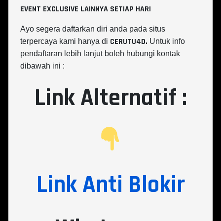
EVENT EXCLUSIVE LAINNYA SETIAP HARI
Ayo segera daftarkan diri anda pada situs
CERUTU4D.
terpercaya kami hanya di
Untuk info
pendaftaran lebih lanjut boleh hubungi kontak
dibawah ini :
Link Alternatif :
Link Anti Blokir