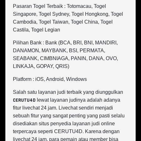
Pasaran Togel Terbaik : Totomacau, Togel
Singapore, Togel Sydney, Togel Hongkong, Togel
Cambodia, Togel Taiwan, Togel China, Togel
Castila, Togel Legian
Pilihan Bank : Bank (BCA, BRI, BNI, MANDIRI,
DANAMON, MAYBANK, BSI, PERMATA,
SEABANK, CIMBNIAGA, PANIN, DANA, OVO,
LINKAJA, GOPAY, QRIS)
Platform : iOS, Android, Windows
Salah satu layanan judi terbaik yang diunggulkan
CERUTU4D
lewat layanan judinya adalah adanya
fitur livechat 24 jam. Livechat sendiri menjadi
sebuah fitur yang sangat penting yang pasti selalu
disediakan situs penyedia layanan judi online
terpercaya seperti CERUTU4D. Karena dengan
livechat 24 jam, para pemain atau member bisa