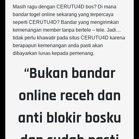
Masih ragu dengan CERUTU4D bos? Di mana
bandar togel online sekarang yang terpercaya
seperti CERUTU4D? Bandar yang mengirimkan
kemenangan member tanpa bertele – tele. Jadi…
tidak perlu khawatir pada situs CERUTU4D karena
berapapun kemenangan anda pasti akan
dibayarkan lunas kepada pemenang.
“Bukan bandar
online receh dan
anti blokir bosku