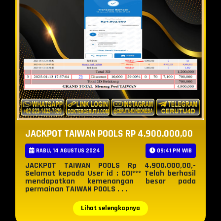
JACKPOT TAIWAN POOLS RP 4.900.000,00
RABU, 14 AGUSTUS 2024
09:41 PM WIB
JACKPOT TAIWAN POOLS Rp 4.900.000,00,-
Selamat kepada User id : COI*** Telah berhasil
mendapatkan kemenangan besar pada
permainan TAIWAN POOLS . . .
Lihat selengkapnya