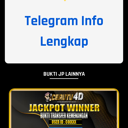
Telegram Info
Lengkap
BUKTI JP LAINNYA