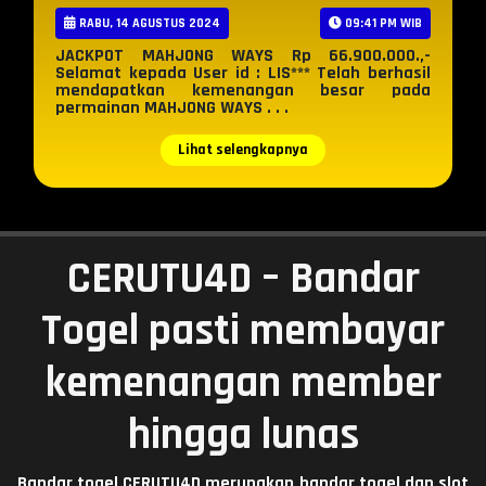
RABU, 14 AGUSTUS 2024
09:41 PM WIB
JACKPOT MAHJONG WAYS Rp 66.900.000.,-
Selamat kepada User id : LIS*** Telah berhasil
mendapatkan kemenangan besar pada
permainan MAHJONG WAYS . . .
Lihat selengkapnya
CERUTU4D – Bandar
Togel pasti membayar
kemenangan member
hingga lunas
Bandar togel CERUTU4D merupakan bandar togel dan slot