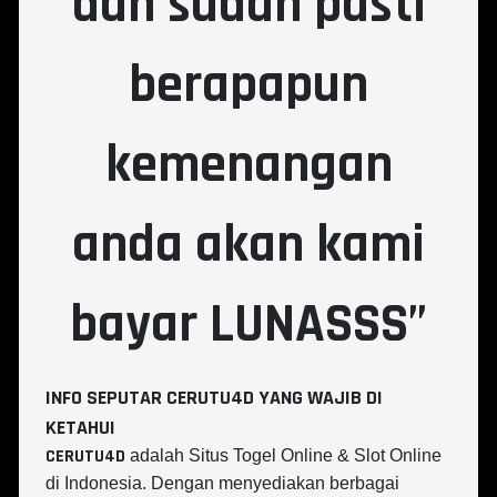
dan sudah pasti
berapapun
kemenangan
anda akan kami
bayar LUNASSS”
INFO SEPUTAR CERUTU4D YANG WAJIB DI
KETAHUI
CERUTU4D
adalah Situs Togel Online & Slot Online
di Indonesia. Dengan menyediakan berbagai