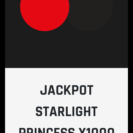
JACKPOT
STARLIGHT