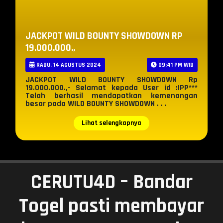
JACKPOT WILD BOUNTY SHOWDOWN RP
19.000.000.,
RABU, 14 AGUSTUS 2024
09:41 PM WIB
JACKPOT WILD BOUNTY SHOWDOWN Rp
19.000.000.,- Selamat kepada User id :IPP***
Telah berhasil mendapatkan kemenangan
besar pada WILD BOUNTY SHOWDOWN . . .
Lihat selengkapnya
CERUTU4D – Bandar
Togel pasti membayar