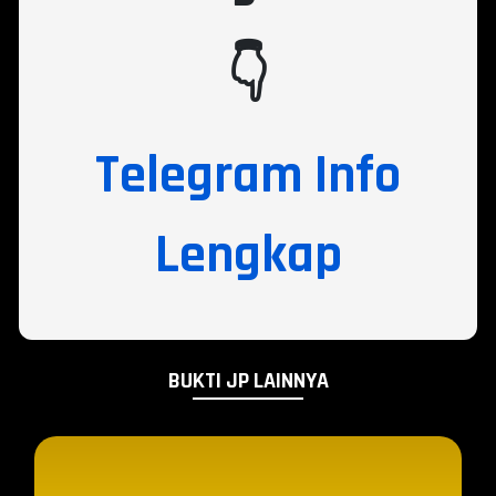
👇
Telegram Info
Lengkap
BUKTI JP LAINNYA