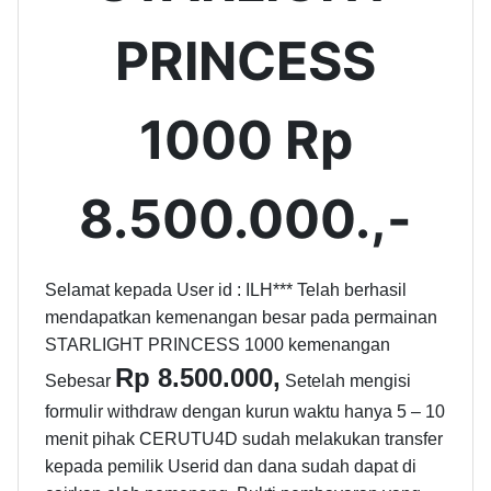
PRINCESS
1000 Rp
8.500.000.,-
Selamat kepada User id : ILH*** Telah berhasil
mendapatkan kemenangan besar pada permainan
STARLIGHT PRINCESS 1000 kemenangan
Rp 8.500.000,
Sebesar
Setelah mengisi
formulir withdraw dengan kurun waktu hanya 5 – 10
menit pihak CERUTU4D sudah melakukan transfer
kepada pemilik Userid dan dana sudah dapat di