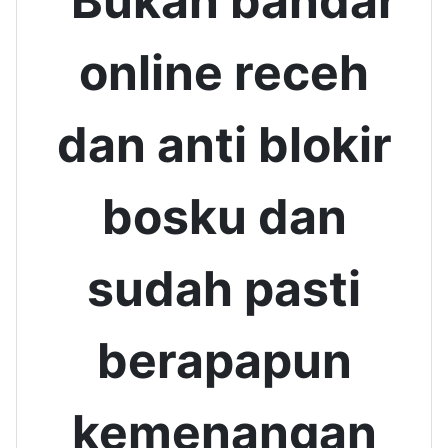
“Bukan bandar
online receh
dan anti blokir
bosku dan
sudah pasti
berapapun
kemenangan