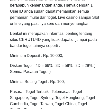
berapapun kemenangan anda. Hanya dengan 1
User ID anda sudah dapat memainkan semua
permainan mulai dari togel, Live casino sampai Slot
online yang pastinya seru dan menyenangkan.
Berikut ini merupakan informasi penting tentang
situs CERUTU4D yang tidak dapat di jumpai pada
bandar togel lainnya seperti :
Minimum Deposit : Rp. 10.000,-
Diskon Togel : 4D = 66% | 3D = 59% | 2D = 29% (
Semua Pasaran Togel )
Minimal Betting Togel : Rp. 100,-
Pasaran Togel Terbaik : Totomacau, Togel
Singapore, Togel Sydney, Togel Hongkong, Togel
Cambodia, Togel Taiwan, Togel China, Togel