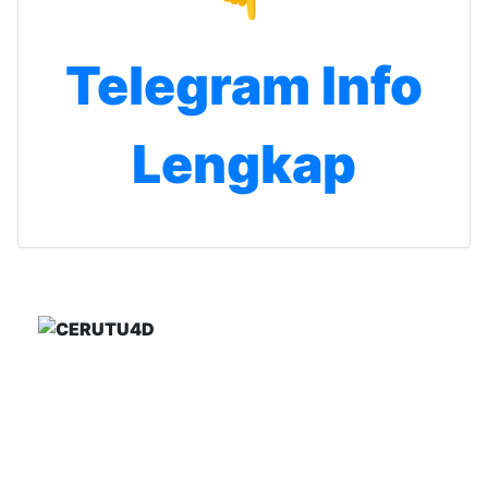
Telegram Info
Lengkap
BUKTI JP LAINNYA
SELAMAT KEPADA MEMBER
CERUTU4D JACKPOT TOGEL
JAPAN POOLS RP 3.000.000 ,-
LUNAS
RABU, 14 AGUSTUS 2024
09:41 PM WIB