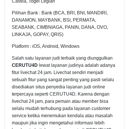
Castila, Togel Legian
Pilihan Bank : Bank (BCA, BRI, BNI, MANDIRI,
DANAMON, MAYBANK, BSI, PERMATA,
SEABANK, CIMBNIAGA, PANIN, DANA, OVO,
LINKAJA, GOPAY, QRIS)
Platform : iOS, Android, Windows
Salah satu layanan judi terbaik yang diunggulkan
CERUTU4D
lewat layanan judinya adalah adanya
fitur livechat 24 jam. Livechat sendiri menjadi
sebuah fitur yang sangat penting yang pasti selalu
disediakan situs penyedia layanan judi online
terpercaya seperti CERUTU4D. Karena dengan
livechat 24 jam, para pemain atau member bisa
selalu mudah terhubung pada layanan customer
service ketika menemukan kendala atau masalah
maupun jika ingin mengetahui informasi lebih