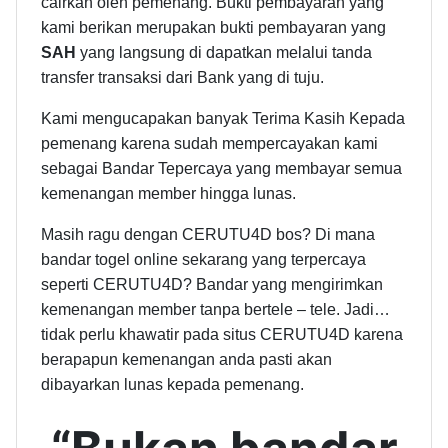
cairkan oleh pemenang. Bukti pembayaran yang
kami berikan merupakan bukti pembayaran yang
SAH
yang langsung di dapatkan melalui tanda
transfer transaksi dari Bank yang di tuju.
Kami mengucapakan banyak Terima Kasih Kepada
pemenang karena sudah mempercayakan kami
sebagai Bandar Tepercaya yang membayar semua
kemenangan member hingga lunas.
Masih ragu dengan CERUTU4D bos? Di mana
bandar togel online sekarang yang terpercaya
seperti CERUTU4D? Bandar yang mengirimkan
kemenangan member tanpa bertele – tele. Jadi…
tidak perlu khawatir pada situs CERUTU4D karena
berapapun kemenangan anda pasti akan
dibayarkan lunas kepada pemenang.