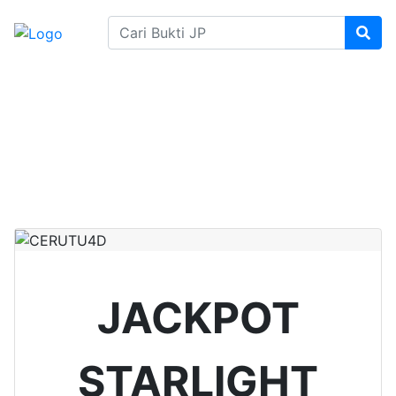
SELAMAT DATANG DI CERUTU4D BANDAR TOGEL, LIV
JACKPOT STARLIGHT PRINCESS 1000 RP
8.500.000.00
Sabtu, 22 Maret 2025 WIB
|
07:21 PM WIB
JACKPOT
STARLIGHT