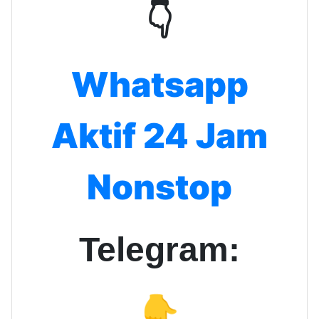
👇
Whatsapp
Aktif 24 Jam
Nonstop
Telegram:
👇