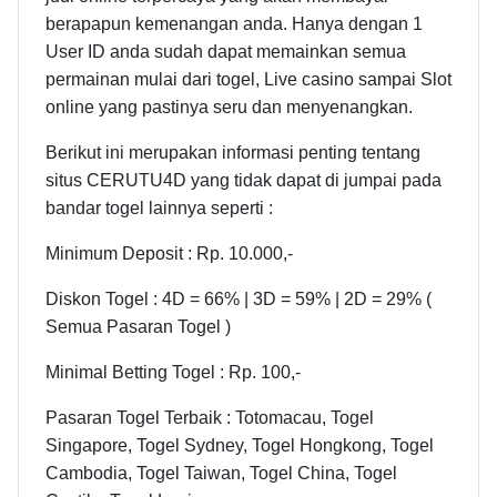
berapapun kemenangan anda. Hanya dengan 1
User ID anda sudah dapat memainkan semua
permainan mulai dari togel, Live casino sampai Slot
online yang pastinya seru dan menyenangkan.
Berikut ini merupakan informasi penting tentang
situs CERUTU4D yang tidak dapat di jumpai pada
bandar togel lainnya seperti :
Minimum Deposit : Rp. 10.000,-
Diskon Togel : 4D = 66% | 3D = 59% | 2D = 29% (
Semua Pasaran Togel )
Minimal Betting Togel : Rp. 100,-
Pasaran Togel Terbaik : Totomacau, Togel
Singapore, Togel Sydney, Togel Hongkong, Togel
Cambodia, Togel Taiwan, Togel China, Togel