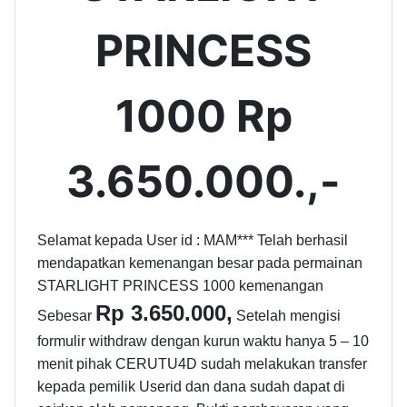
PRINCESS
1000 Rp
3.650.000.,-
Selamat kepada User id : MAM*** Telah berhasil
mendapatkan kemenangan besar pada permainan
STARLIGHT PRINCESS 1000 kemenangan
Rp 3.650.000,
Sebesar
Setelah mengisi
formulir withdraw dengan kurun waktu hanya 5 – 10
menit pihak CERUTU4D sudah melakukan transfer
kepada pemilik Userid dan dana sudah dapat di