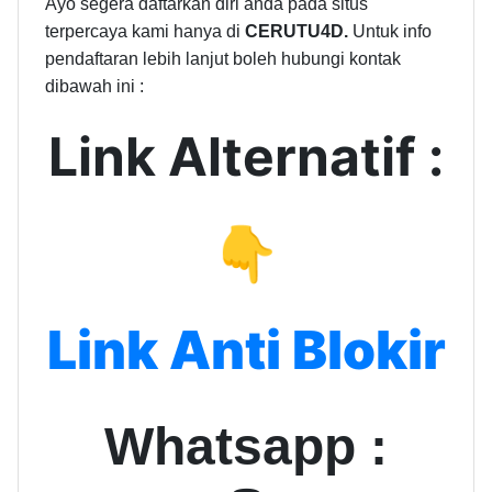
Ayo segera daftarkan diri anda pada situs
terpercaya kami hanya di
CERUTU4D.
Untuk info
pendaftaran lebih lanjut boleh hubungi kontak
dibawah ini :
Link Alternatif :
👇
Link Anti Blokir
Whatsapp :