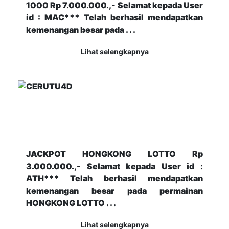
1000 Rp 7.000.000.,- Selamat kepada User
id : MAC*** Telah berhasil mendapatkan
kemenangan besar pada . . .
Lihat selengkapnya
JACKPOT HONGKONG LOTTO RP
3.000.000.,
RABU, 14 AGUSTUS 2024
09:41 PM WIB
JACKPOT HONGKONG LOTTO Rp
3.000.000.,- Selamat kepada User id :
ATH*** Telah berhasil mendapatkan
kemenangan besar pada permainan
HONGKONG LOTTO . . .
Lihat selengkapnya