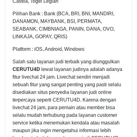
Castila, Togel Legian
Pilihan Bank : Bank (BCA, BRI, BNI, MANDIRI,
DANAMON, MAYBANK, BSI, PERMATA,
SEABANK, CIMBNIAGA, PANIN, DANA, OVO,
LINKAJA, GOPAY, QRIS)
Platform : iOS, Android, Windows
Salah satu layanan judi terbaik yang diunggulkan
CERUTU4D
lewat layanan judinya adalah adanya
fitur livechat 24 jam. Livechat sendiri menjadi
sebuah fitur yang sangat penting yang pasti selalu
disediakan situs penyedia layanan judi online
terpercaya seperti CERUTU4D. Karena dengan
livechat 24 jam, para pemain atau member bisa
selalu mudah terhubung pada layanan customer
service ketika menemukan kendala atau masalah
maupun jika ingin mengetahui informasi lebih