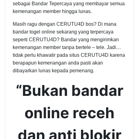
sebagai Bandar Tepercaya yang membayar semua
kemenangan member hingga lunas.
Masih ragu dengan CERUTU4D bos? Di mana
bandar togel online sekarang yang terpercaya
seperti CERUTU4D? Bandar yang mengirimkan
kemenangan member tanpa bertele – tele. Jadi…
tidak perlu khawatir pada situs CERUTU4D karena
berapapun kemenangan anda pasti akan
dibayarkan lunas kepada pemenang.
“Bukan bandar
online receh
dan anti blokir