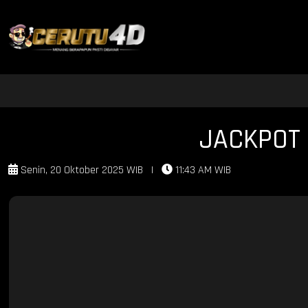
JACKPOT 
Senin, 20 Oktober 2025 WIB
|
11:43 AM WIB