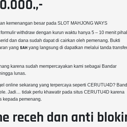
0.000.,-
apatkan kemenangan besar pada SLOT MAHJONG WAYS
formulir withdraw dengan kurun waktu hanya 5 – 10 menit piha
id dan dana sudah dapat di cairkan oleh pemenang. Bukti
SAH
aran yang
yang langsung di dapatkan melalui tanda transfe
ang karena sudah mempercayakan kami sebagai Bandar
ingga lunas.
l online sekarang yang terpercaya seperti CERUTU4D? Band
le. Jadi… tidak perlu khawatir pada situs CERUTU4D karena
as kepada pemenang.
e receh dan anti bloki