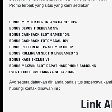
Promo terbaik yang situs yang kami sediakan :
BONUS MEMBER PENDATANG BARU 100%
BONUS DEPOSIT SEBESAR 5%
BONUS CASHBACK SLOT GAMES 10%
BONUS CASHBACK TOTOMACAU 10%
BONUS REFFERENSI 1% SEUMUR HIDUP
BONUS ROLLINGAN SLOT & LIVEGAMES 1%
BONUS KAOS EXCLUSIVE
BONUS MAXWIN SLOT DAPAT HANDPHONE SAMSUNG
EVENT EXCLUSIVE LAINNYA SETIAP HARI
Ayo segera daftarkan diri anda pada situs terpercaya kam
hubungi kontak dibawah ini :
Link A