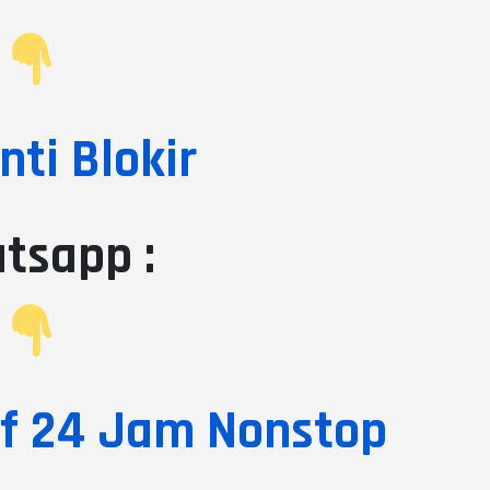
nti Blokir
tsapp :
f 24 Jam Nonstop