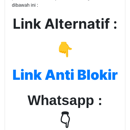
dibawah ini :
Link Alternatif :
👇
Link Anti Blokir
Whatsapp :
👇