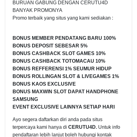
BURUAN GABUNG DENGAN CERUTU4D
BANYAK PROMONYA
Promo terbaik yang situs yang kami sediakan :
BONUS MEMBER PENDATANG BARU 100%
BONUS DEPOSIT SEBESAR 5%
BONUS CASHBACK SLOT GAMES 10%
BONUS CASHBACK TOTOMACAU 10%
BONUS REFFERENSI 1% SEUMUR HIDUP
BONUS ROLLINGAN SLOT & LIVEGAMES 1%
BONUS KAOS EXCLUSIVE
BONUS MAXWIN SLOT DAPAT HANDPHONE
SAMSUNG
EVENT EXCLUSIVE LAINNYA SETIAP HARI
Ayo segera daftarkan diri anda pada situs
terpercaya kami hanya di
CERUTU4D.
Untuk info
pendaftaran lebih lanjut boleh hubungi kontak