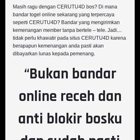
Masih ragu dengan CERUTU4D bos? Di mana
bandar togel online sekarang yang terpercaya
seperti CERUTU4D? Bandar yang mengirimkan
kemenangan member tanpa bertele – tele. Jadi…
tidak perlu khawatir pada situs CERUTU4D karena
berapapun kemenangan anda pasti akan
dibayarkan lunas kepada pemenang.
“Bukan bandar
online receh dan
anti blokir bosku