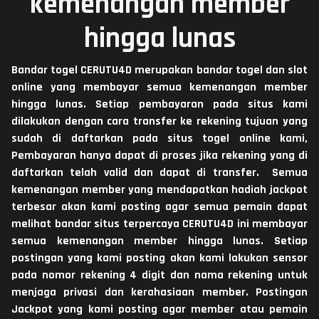
kemenangan member
hingga lunas
Bandar togel CERUTU4D merupakan bandar togel dan slot
online yang membayar semua kemenangan member
hingga lunas. Setiap pembayaran pada situs kami
dilakukan dengan cara transfer ke rekening tujuan yang
sudah di daftarkan pada situs togel online kami,
Pembayaran hanya dapat di proses jika rekening yang di
daftarkan telah valid dan dapat di transfer. Semua
kemenangan member yang mendapatkan hadiah jackpot
terbesar akan kami posting agar semua pemain dapat
melihat bandar situs terpercaya CERUTU4D ini membayar
semua kemenangan member hingga lunas. Setiap
postingan yang kami posting akan kami lakukan sensor
pada nomor rekening 4 digit dan nama rekening untuk
menjaga privasi dan kerahasiaan member. Postingan
Jackpot yang kami posting agar member atau pemain