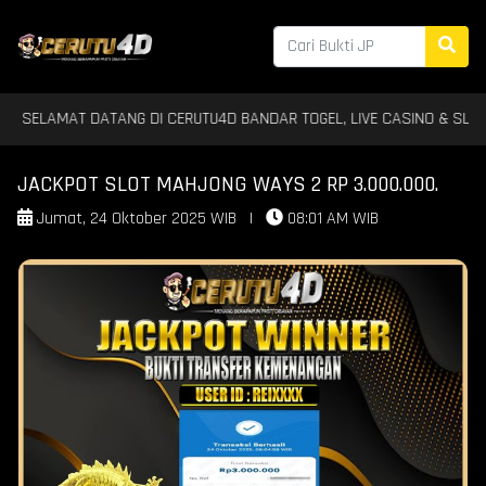
MAT DATANG DI CERUTU4D BANDAR TOGEL, LIVE CASINO & SLOT TERBAI
JACKPOT SLOT MAHJONG WAYS 2 RP 3.000.000.
Jumat, 24 Oktober 2025 WIB
|
08:01 AM WIB