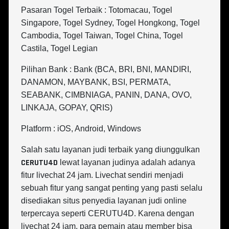
Pasaran Togel Terbaik : Totomacau, Togel
Singapore, Togel Sydney, Togel Hongkong, Togel
Cambodia, Togel Taiwan, Togel China, Togel
Castila, Togel Legian
Pilihan Bank : Bank (BCA, BRI, BNI, MANDIRI,
DANAMON, MAYBANK, BSI, PERMATA,
SEABANK, CIMBNIAGA, PANIN, DANA, OVO,
LINKAJA, GOPAY, QRIS)
Platform : iOS, Android, Windows
Salah satu layanan judi terbaik yang diunggulkan
CERUTU4D
lewat layanan judinya adalah adanya
fitur livechat 24 jam. Livechat sendiri menjadi
sebuah fitur yang sangat penting yang pasti selalu
disediakan situs penyedia layanan judi online
terpercaya seperti CERUTU4D. Karena dengan
livechat 24 jam, para pemain atau member bisa