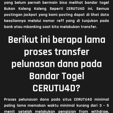
yang belum pernah bermain bisa melihat bandar togel
Bukan Kaleng Kaleng
Seperti CERUTU4D ini, Semua
postingan jackpot yang kami posting dapat di lihat data
keasliannya melalui nomor reff yang di tunjukan pada
bank atau mbanking saat kita melakukan transfer.
Berikut ini berapa lama
proses transfer
pelunasan dana pada
Bandar Togel
CERUTU4D?
Proses pelunasan dana pada situs CERUTU4D minimal
paling lama memakan waktu minimal kurang dari 3 – 5
menit setelah melakukan pengisian from withdraw,