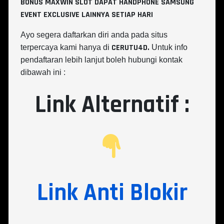
BONUS MAXWIN SLOT DAPAT HANDPHONE SAMSUNG
EVENT EXCLUSIVE LAINNYA SETIAP HARI
Ayo segera daftarkan diri anda pada situs
CERUTU4D.
terpercaya kami hanya di
Untuk info
pendaftaran lebih lanjut boleh hubungi kontak
dibawah ini :
Link Alternatif :
Link Anti Blokir