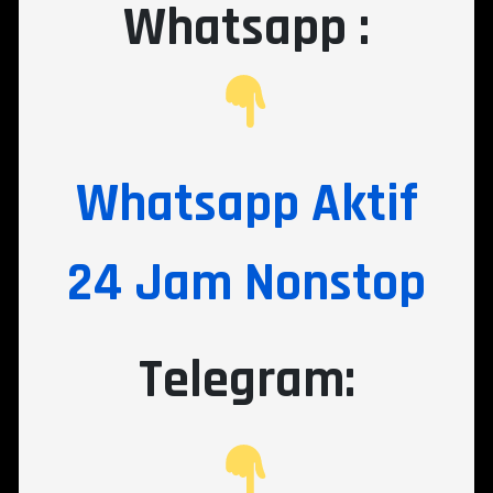
Whatsapp :
Whatsapp Aktif
24 Jam Nonstop
Telegram: