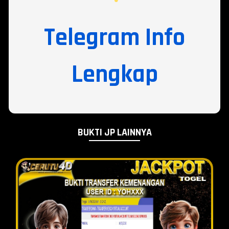
Telegram Info
Lengkap
BUKTI JP LAINNYA