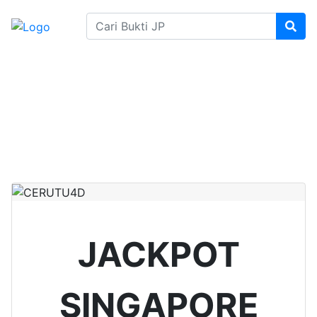
SELAMAT DATANG DI CERUTU4D BANDAR TOGEL, LIVE
JACKPOT SINGAPORE POOLS
RP16.500.000.
Minggu, 06 Oktober 2024 WIB
|
05:56 PM WIB
JACKPOT
SINGAPORE