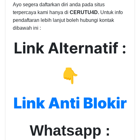
Ayo segera daftarkan diri anda pada situs
terpercaya kami hanya di
CERUTU4D.
Untuk info
pendaftaran lebih lanjut boleh hubungi kontak
dibawah ini :
Link Alternatif :
👇
Link Anti Blokir
Whatsapp :