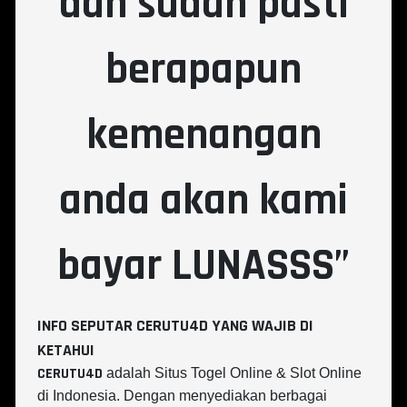
dan sudah pasti
berapapun
kemenangan
anda akan kami
bayar LUNASSS”
INFO SEPUTAR CERUTU4D YANG WAJIB DI
KETAHUI
CERUTU4D
adalah Situs Togel Online & Slot Online
di Indonesia. Dengan menyediakan berbagai