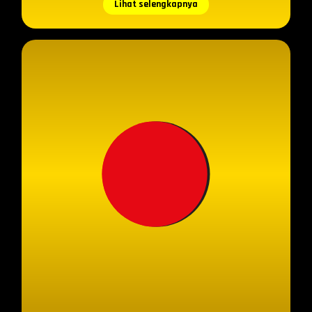
Lihat selengkapnya