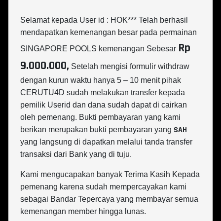
Selamat kepada User id : HOK*** Telah berhasil
mendapatkan kemenangan besar pada permainan
Rp
SINGAPORE POOLS kemenangan Sebesar
9.000.000,
Setelah mengisi formulir withdraw
dengan kurun waktu hanya 5 – 10 menit pihak
CERUTU4D sudah melakukan transfer kepada
pemilik Userid dan dana sudah dapat di cairkan
oleh pemenang. Bukti pembayaran yang kami
SAH
berikan merupakan bukti pembayaran yang
yang langsung di dapatkan melalui tanda transfer
transaksi dari Bank yang di tuju.
Kami mengucapakan banyak Terima Kasih Kepada
pemenang karena sudah mempercayakan kami
sebagai Bandar Tepercaya yang membayar semua
kemenangan member hingga lunas.