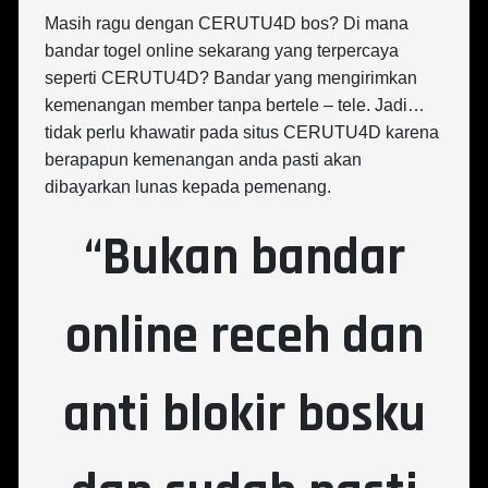
Masih ragu dengan CERUTU4D bos? Di mana
bandar togel online sekarang yang terpercaya
seperti CERUTU4D? Bandar yang mengirimkan
kemenangan member tanpa bertele – tele. Jadi…
tidak perlu khawatir pada situs CERUTU4D karena
berapapun kemenangan anda pasti akan
dibayarkan lunas kepada pemenang.
“Bukan bandar
online receh dan
anti blokir bosku