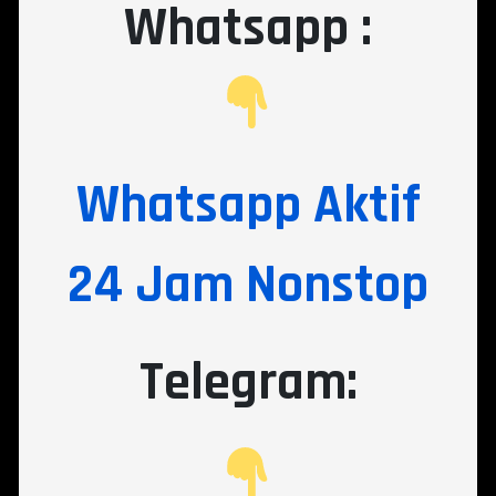
Whatsapp :
Whatsapp Aktif
24 Jam Nonstop
Telegram: