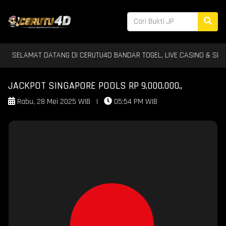
LAMAT DATANG DI CERUTU4D BANDAR TOGEL, LIVE CASINO & SLOT TERB
JACKPOT SINGAPORE POOLS RP 9.000.000.,
Rabu, 28 Mei 2025 WIB
|
05:54 PM WIB