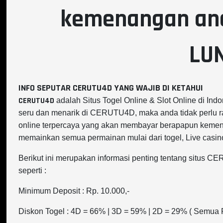
kemenangan and
LU
INFO SEPUTAR CERUTU4D YANG WAJIB DI KETAHUI
CERUTU4D
adalah Situs Togel Online & Slot Online di I
seru dan menarik di CERUTU4D, maka anda tidak perlu ra
online terpercaya yang akan membayar berapapun kemen
memainkan semua permainan mulai dari togel, Live casin
Berikut ini merupakan informasi penting tentang situs C
seperti :
Minimum Deposit : Rp. 10.000,-
Diskon Togel : 4D = 66% | 3D = 59% | 2D = 29% ( Semua 