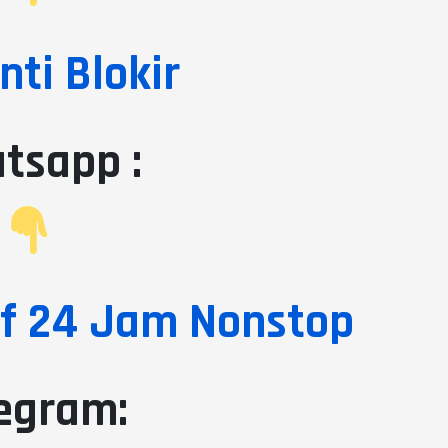
nti Blokir
tsapp :
f 24 Jam Nonstop
egram: