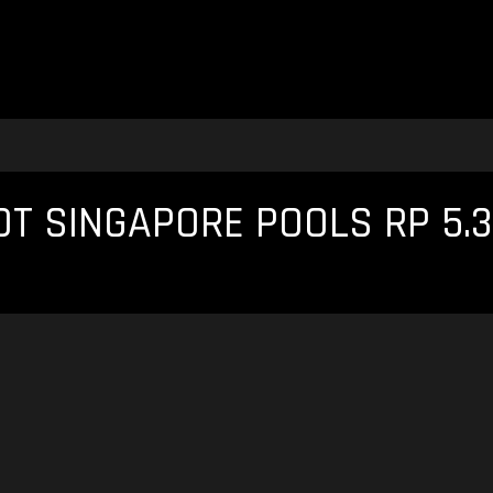
T SINGAPORE POOLS RP 5.3