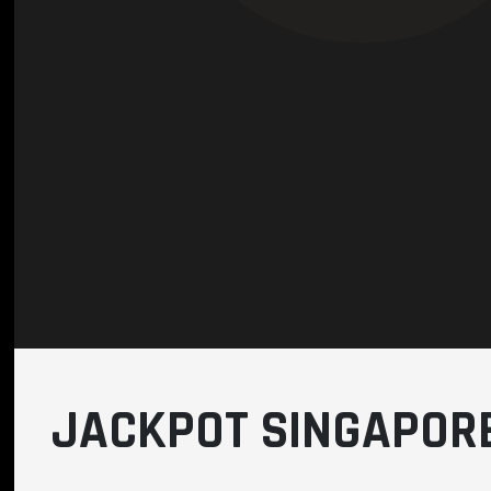
JACKPOT SINGAPORE 