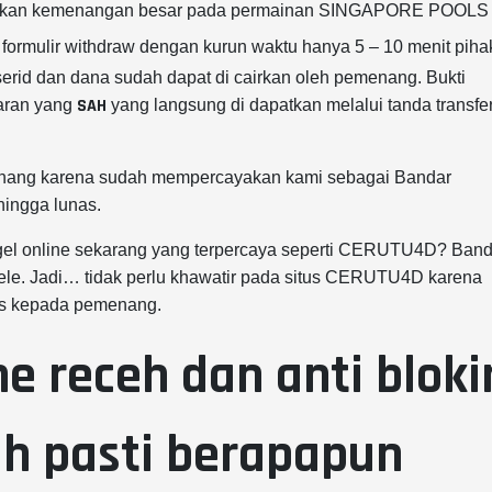
dapatkan kemenangan besar pada permainan SINGAPORE POOLS
formulir withdraw dengan kurun waktu hanya 5 – 10 menit piha
id dan dana sudah dapat di cairkan oleh pemenang. Bukti
SAH
aran yang
yang langsung di dapatkan melalui tanda transfe
ang karena sudah mempercayakan kami sebagai Bandar
ingga lunas.
l online sekarang yang terpercaya seperti CERUTU4D? Band
le. Jadi… tidak perlu khawatir pada situs CERUTU4D karena
as kepada pemenang.
e receh dan anti bloki
h pasti berapapun