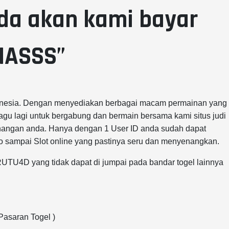
a akan kami bayar
NASSS”
ndonesia. Dengan menyediakan berbagai macam permainan yang
gu lagi untuk bergabung dan bermain bersama kami situs judi
angan anda. Hanya dengan 1 User ID anda sudah dapat
o sampai Slot online yang pastinya seru dan menyenangkan.
ERUTU4D yang tidak dapat di jumpai pada bandar togel lainnya
Pasaran Togel )