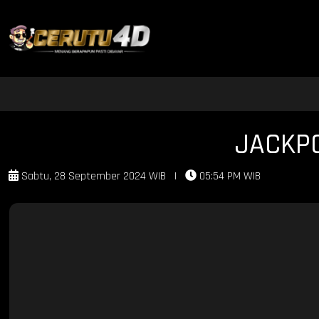
JACKPO
Sabtu, 28 September 2024 WIB
|
05:54 PM WIB