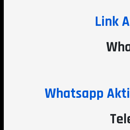
Link A
Wha
Whatsapp Akti
Tel