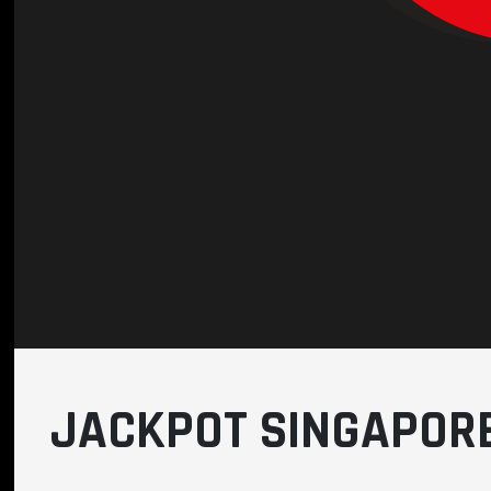
JACKPOT SINGAPORE 