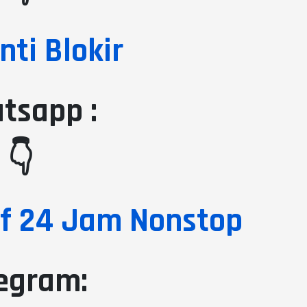
nti Blokir
tsapp :
👇
f 24 Jam Nonstop
egram: