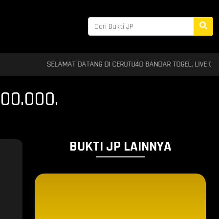
SELAMAT DATANG DI CERUTU4D BANDAR TOGEL, LIVE CASINO & SL
00.000.
BUKTI JP LAINNYA