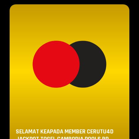
SELAMAT KEAPADA MEMBER CERUTU4D
JACKPOT TOGEL CAMBODIA POOLS RP