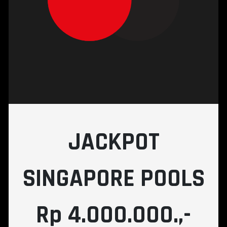
JACKPOT
SINGAPORE POOLS
Rp 4.000.000.,-