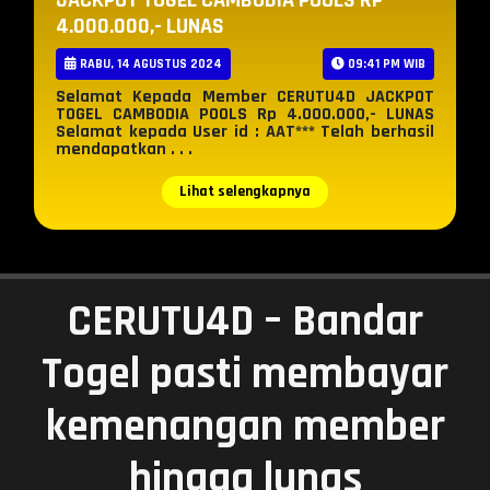
4.000.000,- LUNAS
RABU, 14 AGUSTUS 2024
09:41 PM WIB
Selamat Kepada Member CERUTU4D JACKPOT
TOGEL CAMBODIA POOLS Rp 4.000.000,- LUNAS
Selamat kepada User id : AAT*** Telah berhasil
mendapatkan . . .
Lihat selengkapnya
CERUTU4D – Bandar
Togel pasti membayar
kemenangan member
hingga lunas