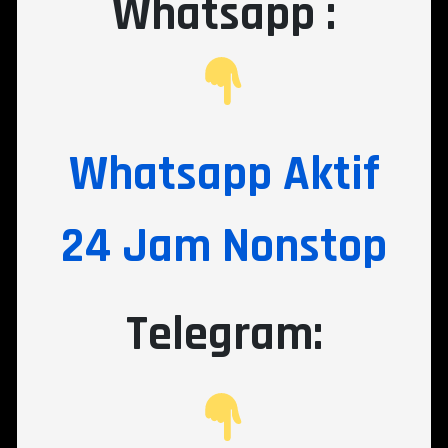
Whatsapp :
Whatsapp Aktif
24 Jam Nonstop
Telegram: