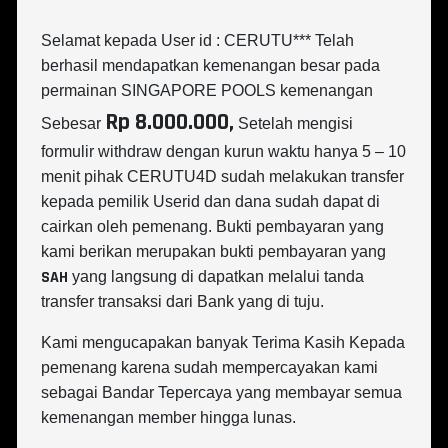
Selamat kepada User id : CERUTU*** Telah
berhasil mendapatkan kemenangan besar pada
permainan SINGAPORE POOLS kemenangan
Rp 8.000.000,
Sebesar
Setelah mengisi
formulir withdraw dengan kurun waktu hanya 5 – 10
menit pihak CERUTU4D sudah melakukan transfer
kepada pemilik Userid dan dana sudah dapat di
cairkan oleh pemenang. Bukti pembayaran yang
kami berikan merupakan bukti pembayaran yang
SAH
yang langsung di dapatkan melalui tanda
transfer transaksi dari Bank yang di tuju.
Kami mengucapakan banyak Terima Kasih Kepada
pemenang karena sudah mempercayakan kami
sebagai Bandar Tepercaya yang membayar semua
kemenangan member hingga lunas.