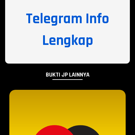
Telegram Info
Lengkap
BUKTI JP LAINNYA