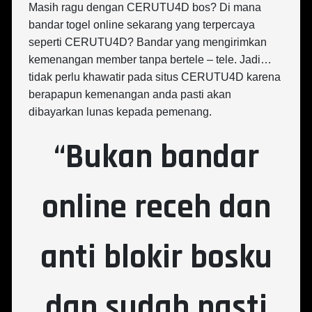
Masih ragu dengan CERUTU4D bos? Di mana
bandar togel online sekarang yang terpercaya
seperti CERUTU4D? Bandar yang mengirimkan
kemenangan member tanpa bertele – tele. Jadi…
tidak perlu khawatir pada situs CERUTU4D karena
berapapun kemenangan anda pasti akan
dibayarkan lunas kepada pemenang.
“Bukan bandar
online receh dan
anti blokir bosku
dan sudah pasti