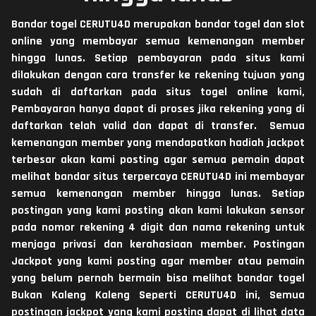
Bandar togel CERUTU4D merupakan bandar togel dan slot
online yang membayar semua kemenangan member
hingga lunas. Setiap pembayaran pada situs kami
dilakukan dengan cara transfer ke rekening tujuan yang
sudah di daftarkan pada situs togel online kami,
Pembayaran hanya dapat di proses jika rekening yang di
daftarkan telah valid dan dapat di transfer. Semua
kemenangan member yang mendapatkan hadiah jackpot
terbesar akan kami posting agar semua pemain dapat
melihat bandar situs terpercaya CERUTU4D ini membayar
semua kemenangan member hingga lunas. Setiap
postingan yang kami posting akan kami lakukan sensor
pada nomor rekening 4 digit dan nama rekening untuk
menjaga privasi dan kerahasiaan member. Postingan
Jackpot yang kami posting agar member atau pemain
yang belum pernah bermain bisa melihat bandar togel
Bukan Kaleng Kaleng
Seperti CERUTU4D ini, Semua
postingan jackpot yang kami posting dapat di lihat data