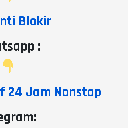
nti Blokir
tsapp :
f 24 Jam Nonstop
egram: