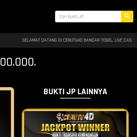
ELAMAT DATANG DI CERUTU4D BANDAR TOGEL, LIVE CASINO & SLOT TER
00.000.
BUKTI JP LAINNYA