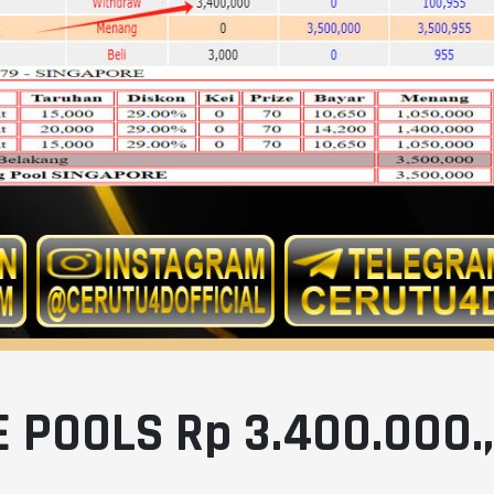
POOLS Rp 3.400.000.,