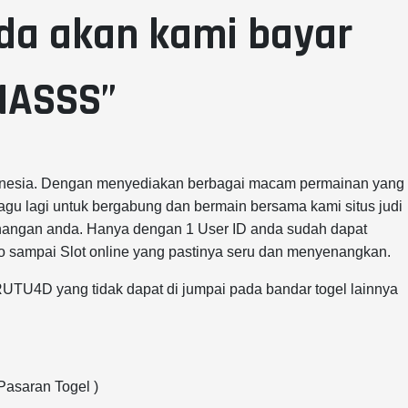
a akan kami bayar
NASSS”
ndonesia. Dengan menyediakan berbagai macam permainan yang
gu lagi untuk bergabung dan bermain bersama kami situs judi
angan anda. Hanya dengan 1 User ID anda sudah dapat
o sampai Slot online yang pastinya seru dan menyenangkan.
ERUTU4D yang tidak dapat di jumpai pada bandar togel lainnya
Pasaran Togel )