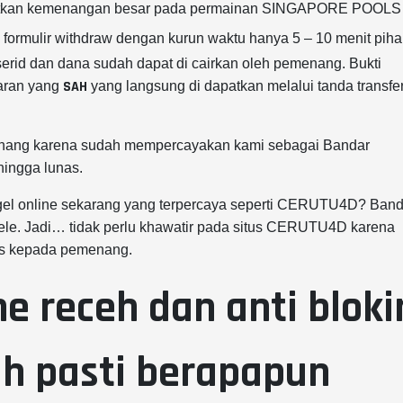
dapatkan kemenangan besar pada permainan SINGAPORE POOLS
 formulir withdraw dengan kurun waktu hanya 5 – 10 menit piha
id dan dana sudah dapat di cairkan oleh pemenang. Bukti
SAH
aran yang
yang langsung di dapatkan melalui tanda transfe
ang karena sudah mempercayakan kami sebagai Bandar
ingga lunas.
l online sekarang yang terpercaya seperti CERUTU4D? Band
le. Jadi… tidak perlu khawatir pada situs CERUTU4D karena
as kepada pemenang.
e receh dan anti bloki
h pasti berapapun