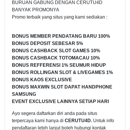
BURUAN GABUNG DENGAN CERUTU4D
BANYAK PROMONYA
Promo terbaik yang situs yang kami sediakan :
BONUS MEMBER PENDATANG BARU 100%
BONUS DEPOSIT SEBESAR 5%
BONUS CASHBACK SLOT GAMES 10%
BONUS CASHBACK TOTOMACAU 10%
BONUS REFFERENSI 1% SEUMUR HIDUP
BONUS ROLLINGAN SLOT & LIVEGAMES 1%
BONUS KAOS EXCLUSIVE
BONUS MAXWIN SLOT DAPAT HANDPHONE
SAMSUNG
EVENT EXCLUSIVE LAINNYA SETIAP HARI
Ayo segera daftarkan diri anda pada situs
terpercaya kami hanya di
CERUTU4D.
Untuk info
pendaftaran lebih lanjut boleh hubungi kontak