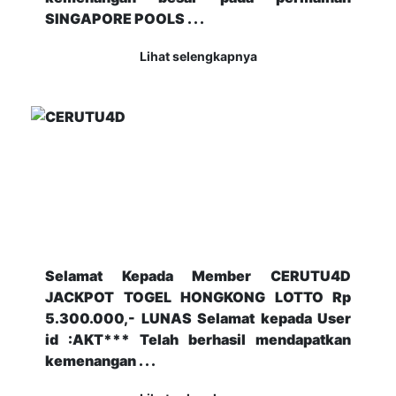
SINGAPORE POOLS . . .
Lihat selengkapnya
SELAMAT KEPADA MEMBER
CERUTU4D JACKPOT TOGEL
HONGKONG LOTTO RP
5.300.000,- LUNAS
RABU, 14 AGUSTUS 2024
09:41 PM WIB
Selamat Kepada Member CERUTU4D
JACKPOT TOGEL HONGKONG LOTTO Rp
5.300.000,- LUNAS Selamat kepada User
id :AKT*** Telah berhasil mendapatkan
kemenangan . . .