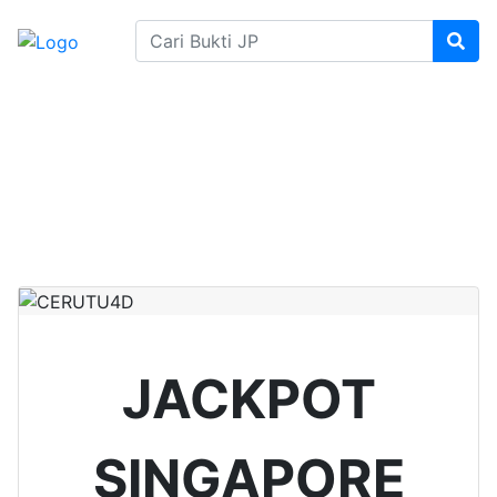
SELAMAT DATANG DI CERUTU4D BANDAR TOGEL, LIVE
JACKPOT SINGAPORE POOLS RP
3.200.000.,
Minggu, 10 Agustus 2025 WIB
|
05:54 PM WIB
JACKPOT
SINGAPORE