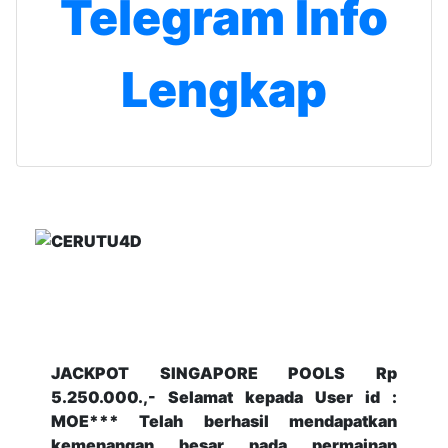
Telegram Info
Lengkap
BUKTI JP LAINNYA
JACKPOT SINGAPORE POOLS RP
5.250.000.
RABU, 14 AGUSTUS 2024
09:41 PM WIB
JACKPOT SINGAPORE POOLS Rp
5.250.000.,- Selamat kepada User id :
MOE*** Telah berhasil mendapatkan
kemenangan besar pada permainan