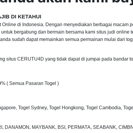
IB DI KETAHUI
ot Online di Indonesia. Dengan menyediakan berbagai macam p
 untuk bergabung dan bermain bersama kami situs judi online
nda sudah dapat memainkan semua permainan mulai dari togel,
ang situs CERUTU4D yang tidak dapat di jumpai pada bandar tog
29% ( Semua Pasaran Togel )
ngapore, Togel Sydney, Togel Hongkong, Togel Cambodia, Togel 
ANDIRI, DANAMON, MAYBANK, BSI, PERMATA, SEABANK, CIMB