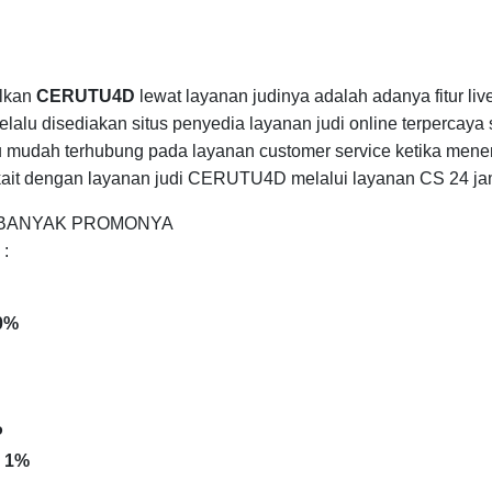
ulkan
CERUTU4D
lewat layanan judinya adalah adanya fitur liv
 selalu disediakan situs penyedia layanan judi online terperc
lu mudah terhubung pada layanan customer service ketika men
erkait dengan layanan judi CERUTU4D melalui layanan CS 24 ja
BANYAK PROMONYA
 :
0%
P
 1%