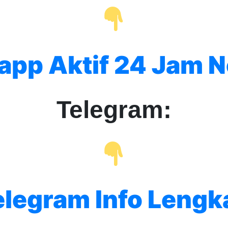
pp Aktif 24 Jam 
Telegram:
elegram Info Lengk