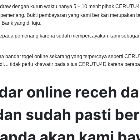
thdraw dengan kurun waktu hanya 5 – 10 menit pihak CERUTU4
eh pemenang. Bukti pembayaran yang kami berikan merupakan 
 Bank yang di tuju.
epada pemenang karena sudah mempercayakan kami sebagai
bandar togel online sekarang yang terpercaya seperti CER
adi… tidak perlu khawatir pada situs CERUTU4D karena bera
ar online receh dan
dan sudah pasti be
anda akan kami ba