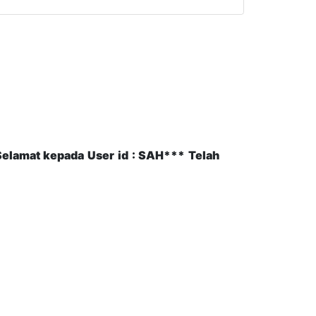
MACAU RP 3.000.000,-
09:41 PM WIB
amat kepada User id : SAH*** Telah
09:41 PM WIB