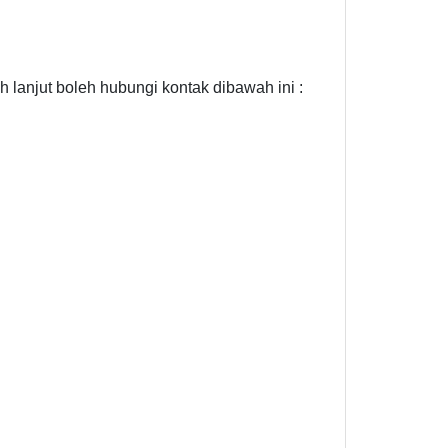
h lanjut boleh hubungi kontak dibawah ini :