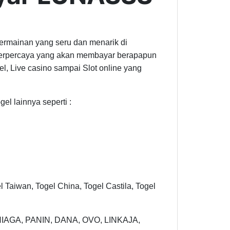
ermainan yang seru dan menarik di
 terpercaya yang akan membayar berapapun
 Live casino sampai Slot online yang
el lainnya seperti :
Taiwan, Togel China, Togel Castila, Togel
NIAGA, PANIN, DANA, OVO, LINKAJA,