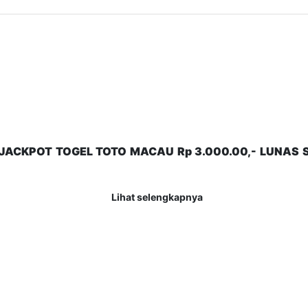
BUKTI JP LAINNYA
R CERUTU4D JACKPOT TOGEL TOTO 
ACKPOT TOGEL TOTO MACAU Rp 3.000.00,- LUNAS Sel
Lihat selengkapnya
.000,00