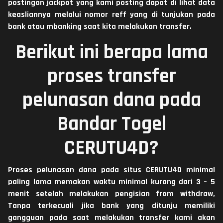
postingan jackpot yang kami posting dapat di lihat data
keasliannya melalui nomor reff yang di tunjukan pada
bank atau mbanking saat kita melakukan transfer.
Berikut ini berapa lama
proses transfer
pelunasan dana pada
Bandar Togel
CERUTU4D?
Proses pelunasan dana pada situs CERUTU4D minimal
paling lama memakan waktu minimal kurang dari 3 – 5
menit setelah melakukan pengisian from withdraw,
Tanpa terkecuali jika bank yang ditunju memiliki
gangguan pada saat melakukan transfer kami akan