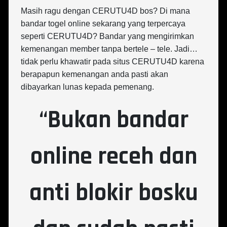
Masih ragu dengan CERUTU4D bos? Di mana
bandar togel online sekarang yang terpercaya
seperti CERUTU4D? Bandar yang mengirimkan
kemenangan member tanpa bertele – tele. Jadi…
tidak perlu khawatir pada situs CERUTU4D karena
berapapun kemenangan anda pasti akan
dibayarkan lunas kepada pemenang.
“Bukan bandar
online receh dan
anti blokir bosku