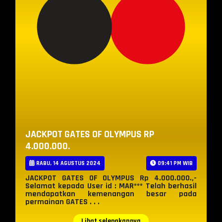
JACKPOT GATES OF OLYMPUS RP
4.000.000.
RABU, 14 AGUSTUS 2024
09:41 PM WIB
JACKPOT GATES OF OLYMPUS Rp 4.000.000.,-
Selamat kepada User id : MAR*** Telah berhasil
mendapatkan kemenangan besar pada
permainan GATES . . .
Lihat selengkapnya