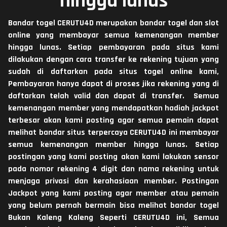
hingga lunas
Bandar togel CERUTU4D merupakan bandar togel dan slot
online yang membayar semua kemenangan member
hingga lunas. Setiap pembayaran pada situs kami
dilakukan dengan cara transfer ke rekening tujuan yang
sudah di daftarkan pada situs togel online kami,
Pembayaran hanya dapat di proses jika rekening yang di
daftarkan telah valid dan dapat di transfer. Semua
kemenangan member yang mendapatkan hadiah jackpot
terbesar akan kami posting agar semua pemain dapat
melihat bandar situs terpercaya CERUTU4D ini membayar
semua kemenangan member hingga lunas. Setiap
postingan yang kami posting akan kami lakukan sensor
pada nomor rekening 4 digit dan nama rekening untuk
menjaga privasi dan kerahasiaan member. Postingan
Jackpot yang kami posting agar member atau pemain
yang belum pernah bermain bisa melihat bandar togel
Bukan Kaleng Kaleng
Seperti CERUTU4D ini, Semua