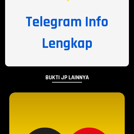
Telegram Info
Lengkap
BUKTI JP LAINNYA