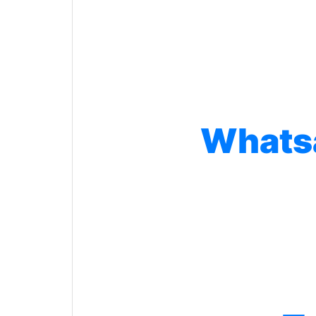
Whatsa