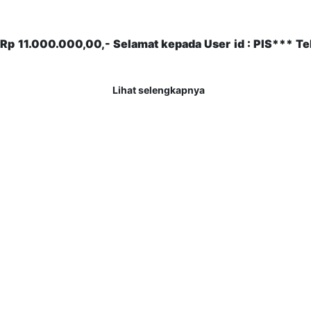
11.000.000,00,- Selamat kepada User id : PIS*** Te
Lihat selengkapnya
dar Togel pasti memb
unas
togel dan slot online yang membayar semua kemenanga
fer ke rekening tujuan yang sudah di daftarkan pada sit
n telah valid dan dapat di transfer. Semua kemenang
pemain dapat melihat bandar situs terpercaya CERUTU