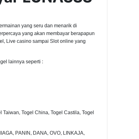
ermainan yang seru dan menarik di
 terpercaya yang akan membayar berapapun
 Live casino sampai Slot online yang
el lainnya seperti :
Taiwan, Togel China, Togel Castila, Togel
NIAGA, PANIN, DANA, OVO, LINKAJA,