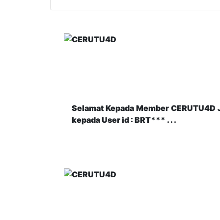
SELAMAT KEPADA MEMB
OLYMPUS X1000 RP 3.80
RABU, 14 AGUSTUS 2024
Selamat Kepada Member CERUTU4D 
kepada User id : BRT*** . . .
JACKPOT GATES OF OLYM
RABU, 14 AGUSTUS 2024