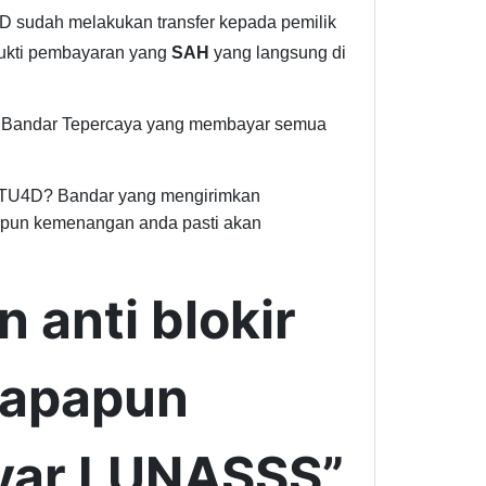
D sudah melakukan transfer kepada pemilik
bukti pembayaran yang
SAH
yang langsung di
 Bandar Tepercaya yang membayar semua
UTU4D? Bandar yang mengirimkan
papun kemenangan anda pasti akan
 anti blokir
rapapun
yar LUNASSS”