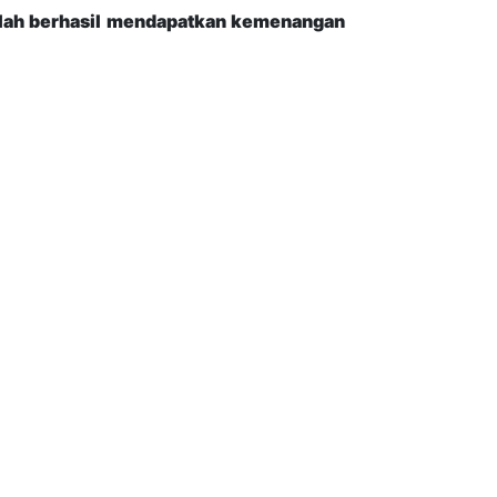
lah berhasil mendapatkan kemenangan
ayar kemenangan
n member hingga lunas. Setiap pembayaran
us togel online kami, Pembayaran hanya dapat
an member yang mendapatkan hadiah jackpot
4D ini membayar semua kemenangan member
g 4 digit dan nama rekening untuk menjaga
n yang belum pernah bermain bisa melihat