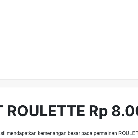
E RP 8.000.000.
PM WIB
 ROULETTE Rp 8.00
erhasil mendapatkan kemenangan besar pada permainan ROU