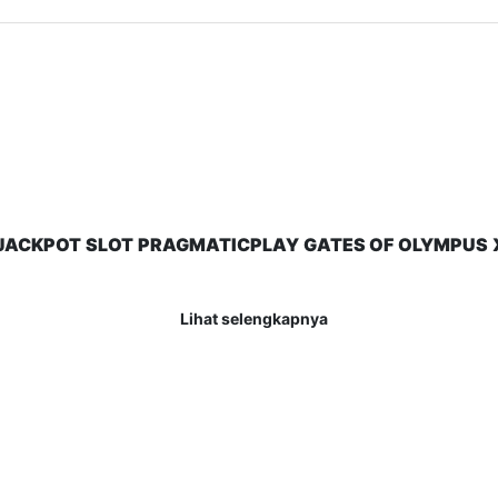
BUKTI JP LAINNYA
ER CERUTU4D JACKPOT SLOT PRAGM
0.000,- LUNAS
JACKPOT SLOT PRAGMATICPLAY GATES OF OLYMPUS X1
Lihat selengkapnya
PUS 1000 RP 5.000.000,00