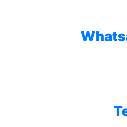
Whatsa
T