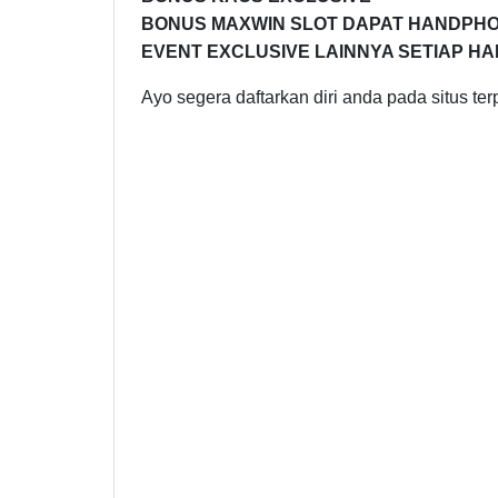
BONUS MAXWIN SLOT DAPAT HANDPH
EVENT EXCLUSIVE LAINNYA SETIAP HA
Ayo segera daftarkan diri anda pada situs te