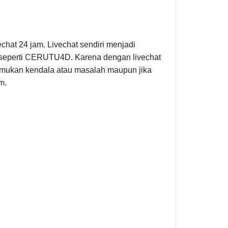
echat 24 jam. Livechat sendiri menjadi
aya seperti CERUTU4D. Karena dengan livechat
emukan kendala atau masalah maupun jika
m.