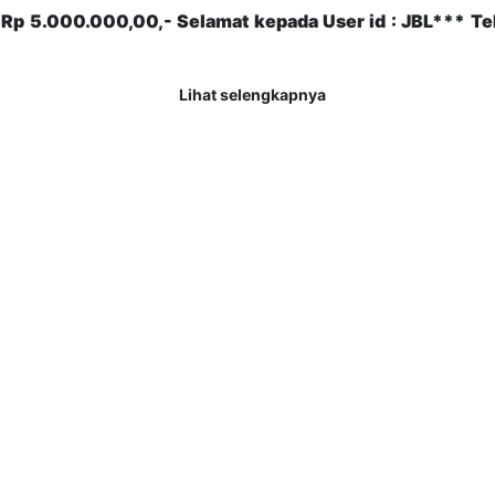
5.000.000,00,- Selamat kepada User id : JBL*** Te
Lihat selengkapnya
dar Togel pasti memb
unas
togel dan slot online yang membayar semua kemenanga
fer ke rekening tujuan yang sudah di daftarkan pada sit
n telah valid dan dapat di transfer. Semua kemenang
pemain dapat melihat bandar situs terpercaya CERUTU
 posting akan kami lakukan sensor pada nomor rekenin
an Jackpot yang kami posting agar member atau pemai