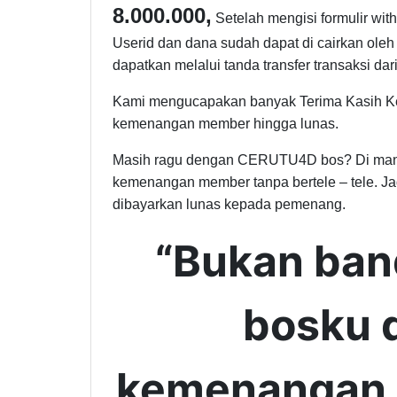
8.000.000,
Setelah mengisi formulir wi
Userid dan dana sudah dapat di cairkan ol
dapatkan melalui tanda transfer transaksi dari
Kami mengucapakan banyak Terima Kasih K
kemenangan member hingga lunas.
Masih ragu dengan CERUTU4D bos? Di mana 
kemenangan member tanpa bertele – tele. J
dibayarkan lunas kepada pemenang.
“Bukan band
bosku 
kemenangan 