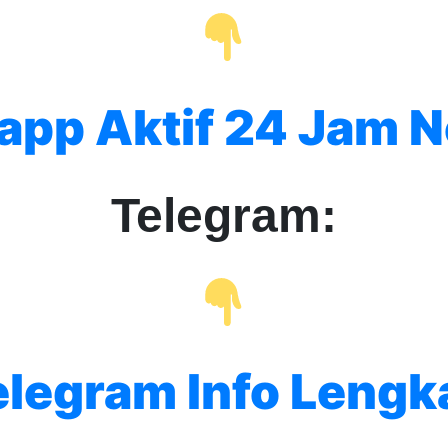
pp Aktif 24 Jam 
Telegram:
elegram Info Lengk