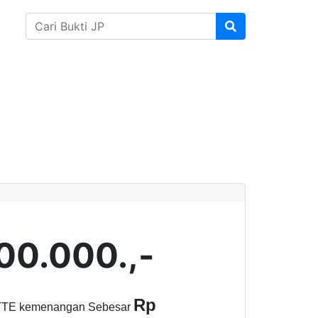
SELAMAT DATANG DI CERUTU4D BANDAR TOGEL, L
0.000.,-
Rp
LETTE kemenangan Sebesar