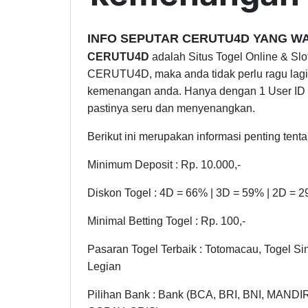
INFO SEPUTAR CERUTU4D YANG WAJ
CERUTU4D
adalah Situs Togel Online & Sl
CERUTU4D, maka anda tidak perlu ragu lagi
kemenangan anda. Hanya dengan 1 User ID a
pastinya seru dan menyenangkan.
Berikut ini merupakan informasi penting tent
Minimum Deposit : Rp. 10.000,-
Diskon Togel : 4D = 66% | 3D = 59% | 2D = 
Minimal Betting Togel : Rp. 100,-
Pasaran Togel Terbaik : Totomacau, Togel Si
Legian
Pilihan Bank : Bank (BCA, BRI, BNI, M