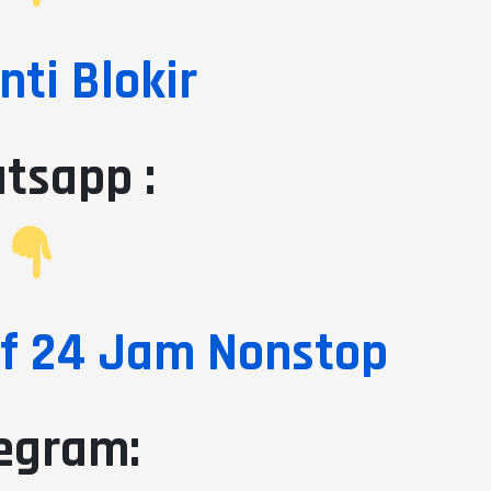
nti Blokir
tsapp :
f 24 Jam Nonstop
egram: