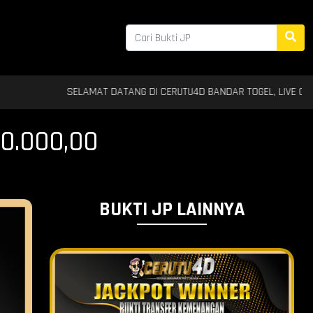
SELAMAT DATANG DI CERUTU4D BANDAR TOGEL, LIVE CASINO & SLOT 
0.000,00
BUKTI JP LAINNYA