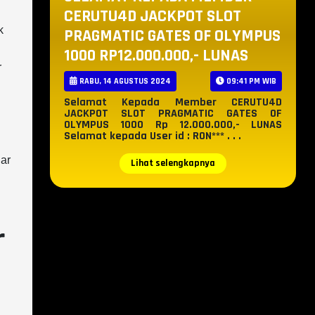
CERUTU4D JACKPOT SLOT
k
PRAGMATIC GATES OF OLYMPUS
1000 RP12.000.000,- LUNAS
r
RABU, 14 AGUSTUS 2024
09:41 PM WIB
Selamat Kepada Member CERUTU4D
JACKPOT SLOT PRAGMATIC GATES OF
OLYMPUS 1000 Rp 12.000.000,- LUNAS
Selamat kepada User id : RON*** . . .
ar
Lihat selengkapnya
r