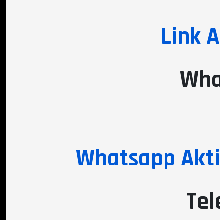
Link A
Wha
Whatsapp Akti
Tel