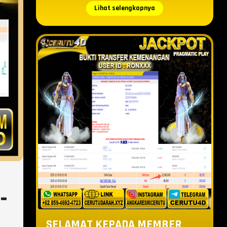
Lihat selengkapnya
-
SELAMAT KEPADA MEMBER