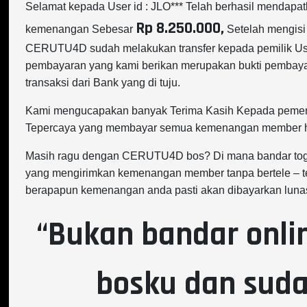
Selamat kepada User id : JLO*** Telah berhasil mend
Rp 8.250.000,
kemenangan Sebesar
Setelah mengisi 
CERUTU4D sudah melakukan transfer kepada pemilik User
pembayaran yang kami berikan merupakan bukti pembay
transaksi dari Bank yang di tuju.
Kami mengucapakan banyak Terima Kasih Kepada pemen
Tepercaya yang membayar semua kemenangan member h
Masih ragu dengan CERUTU4D bos? Di mana bandar toge
yang mengirimkan kemenangan member tanpa bertele – te
berapapun kemenangan anda pasti akan dibayarkan lun
“Bukan bandar onlin
bosku dan suda