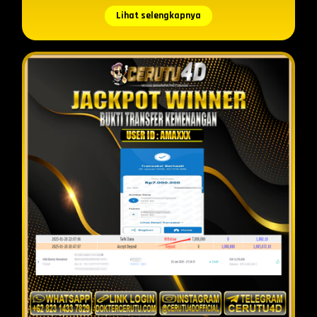
Lihat selengkapnya