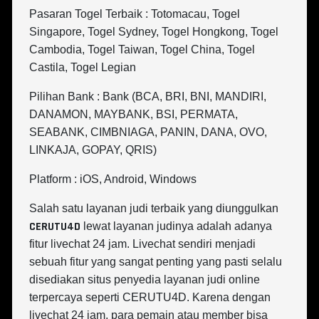
Pasaran Togel Terbaik : Totomacau, Togel
Singapore, Togel Sydney, Togel Hongkong, Togel
Cambodia, Togel Taiwan, Togel China, Togel
Castila, Togel Legian
Pilihan Bank : Bank (BCA, BRI, BNI, MANDIRI,
DANAMON, MAYBANK, BSI, PERMATA,
SEABANK, CIMBNIAGA, PANIN, DANA, OVO,
LINKAJA, GOPAY, QRIS)
Platform : iOS, Android, Windows
Salah satu layanan judi terbaik yang diunggulkan
CERUTU4D
lewat layanan judinya adalah adanya
fitur livechat 24 jam. Livechat sendiri menjadi
sebuah fitur yang sangat penting yang pasti selalu
disediakan situs penyedia layanan judi online
terpercaya seperti CERUTU4D. Karena dengan
livechat 24 jam, para pemain atau member bisa