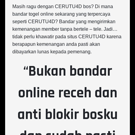
Masih ragu dengan CERUTU4D bos? Di mana
bandar togel online sekarang yang terpercaya
seperti CERUTU4D? Bandar yang mengirimkan
kemenangan member tanpa bertele – tele. Jadi…
tidak perlu khawatir pada situs CERUTU4D karena
berapapun kemenangan anda pasti akan
dibayarkan lunas kepada pemenang.
“Bukan bandar
online receh dan
anti blokir bosku