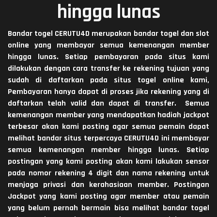
hingga lunas
Bandar togel CERUTU4D merupakan bandar togel dan slot
online yang membayar semua kemenangan member
hingga lunas. Setiap pembayaran pada situs kami
dilakukan dengan cara transfer ke rekening tujuan yang
sudah di daftarkan pada situs togel online kami,
Pembayaran hanya dapat di proses jika rekening yang di
daftarkan telah valid dan dapat di transfer. Semua
kemenangan member yang mendapatkan hadiah jackpot
terbesar akan kami posting agar semua pemain dapat
melihat bandar situs terpercaya CERUTU4D ini membayar
semua kemenangan member hingga lunas. Setiap
postingan yang kami posting akan kami lakukan sensor
pada nomor rekening 4 digit dan nama rekening untuk
menjaga privasi dan kerahasiaan member. Postingan
Jackpot yang kami posting agar member atau pemain
yang belum pernah bermain bisa melihat bandar togel