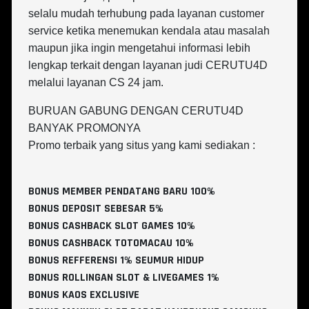
selalu mudah terhubung pada layanan customer
service ketika menemukan kendala atau masalah
maupun jika ingin mengetahui informasi lebih
lengkap terkait dengan layanan judi CERUTU4D
melalui layanan CS 24 jam.
BURUAN GABUNG DENGAN CERUTU4D
BANYAK PROMONYA
Promo terbaik yang situs yang kami sediakan :
BONUS MEMBER PENDATANG BARU 100%
BONUS DEPOSIT SEBESAR 5%
BONUS CASHBACK SLOT GAMES 10%
BONUS CASHBACK TOTOMACAU 10%
BONUS REFFERENSI 1% SEUMUR HIDUP
BONUS ROLLINGAN SLOT & LIVEGAMES 1%
BONUS KAOS EXCLUSIVE