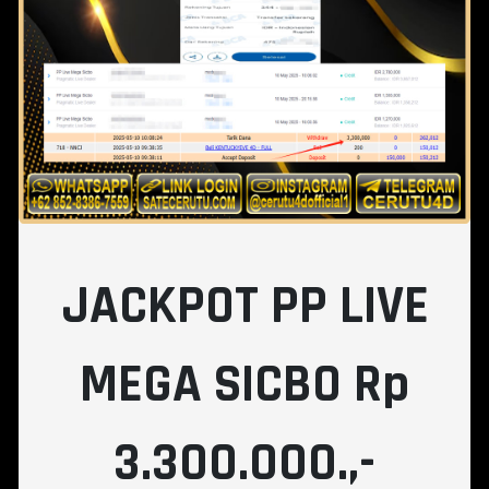
JACKPOT PP LIVE
MEGA SICBO Rp
3.300.000.,-