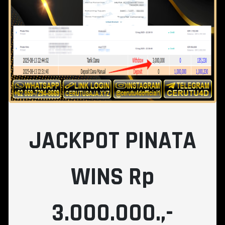
JACKPOT PINATA
WINS Rp
3.000.000.,-