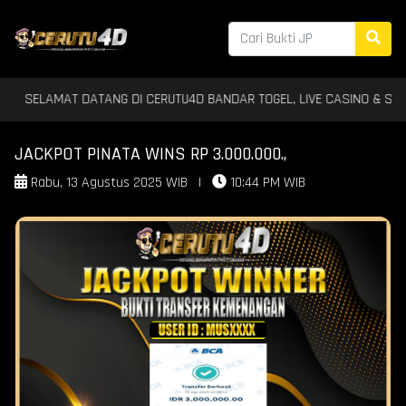
LAMAT DATANG DI CERUTU4D BANDAR TOGEL, LIVE CASINO & SLOT TERB
JACKPOT PINATA WINS RP 3.000.000.,
Rabu, 13 Agustus 2025 WIB
|
10:44 PM WIB