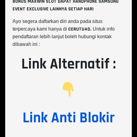
BONUS MAXWIN SLOT DAPAT HANDPHONE SAMSUNG
EVENT EXCLUSIVE LAINNYA SETIAP HARI
Ayo segera daftarkan diri anda pada situs
CERUTU4D.
terpercaya kami hanya di
Untuk info
pendaftaran lebih lanjut boleh hubungi kontak
dibawah ini :
Link Alternatif :
Link Anti Blokir