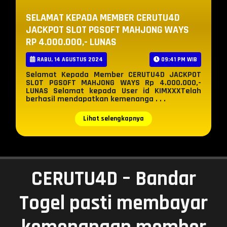
SELAMAT KEPADA MEMBER CERUTU4D
JACKPOT SLOT PGSOFT MAHJONG WAYS
RP 4.000.000,- LUNAS
RABU, 14 AGUSTUS 2024
09:41 PM WIB
Selamat Kepada Member CERUTU4D JACKPOT
SLOT PGSOFT MAHJONG WAYS Rp 4.000.000,-
LUNAS Selamat kepada User id KIMXXXTelah
berhasil mendapatkan kemenanga . . .
Lihat selengkapnya
CERUTU4D – Bandar
Togel pasti membayar