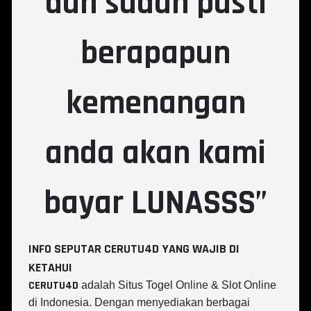
dan sudah pasti
berapapun
kemenangan
anda akan kami
bayar LUNASSS”
INFO SEPUTAR CERUTU4D YANG WAJIB DI
KETAHUI
CERUTU4D
adalah Situs Togel Online & Slot Online
di Indonesia. Dengan menyediakan berbagai