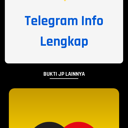
Telegram Info
Lengkap
BUKTI JP LAINNYA